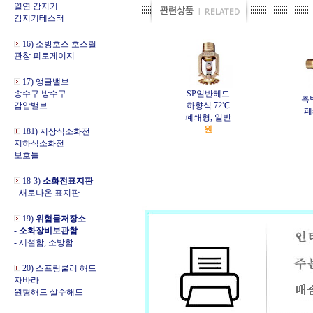
열연 감지기
감지기테스터
16) 소방호스 호스릴
관창 피토게이지
17) 앵글밸브
송수구 방수구
SP일반헤드
측
감압밸브
하향식 72℃
폐
폐쇄형, 일반
원
181) 지상식소화전
지하식소화전
보호틀
18-3)
소화전표지판
- 새로나온 표지판
19)
위험물저장소
-
소화장비보관함
- 제설함, 소방함
20) 스프링쿨러 해드
자바라
원형해드 살수해드