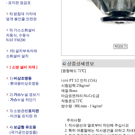
- 표지판 점검표
8) 받침대 거치대
덮개 봉인줄 안전핀
9) 가스소화설비
자동식, 수동식
NAF FM200
10) 설치부속자재
소화설비 설치
[ 소방 설비 자재 ]
[원형해드 72℃]
1)
비상조명등
나사 PT 1/2 인치 (15A)
- 휴대용비상조명등
시험압력:25kg/cm²
재질:Brass
2)
가스
누설 경보기
마감표면처리:Ni-Cr도금
-
가스
누설 차단기
작동온도72℃
방수량 : 80L/min - 1 kg/cm²
3) 소방관련
표지판
- 아크릴 표지판 외
주의사항
1. 직사광선과 열로부터 차단해 주십시요
4)
보급형 유도등
2. 특히 여름철에는 직사광건을 피하고 차내
(국가공인검정품)