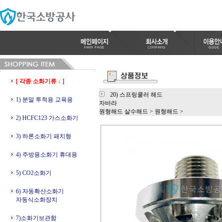
[ 각종 소화기류 ↓ ]
20) 스프링쿨러 해드
1) 분말 투척용 교육용
자바라
원형해드 살수해드
>
원형해드
>
2) HCFC123 가스소화기
3) 하론소화기 패치형
4) 주방용소화기 휴대용
5) CO2소화기
6) 자동확산소화기
자동식소화장치
7)소화기보관함