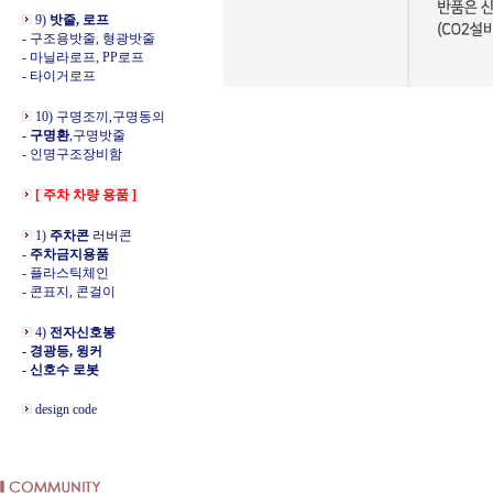
9)
밧줄, 로프
- 구조용밧줄, 형광밧줄
- 마닐라로프, PP로프
- 타이거로프
10) 구명조끼,구명동의
- 구명환
,구명밧줄
- 인명구조장비함
[ 주차 차량 용품 ]
1)
주차콘
러버콘
-
주차금지용품
- 플라스틱체인
- 콘표지, 콘걸이
4)
전자신호봉
- 경광등, 윙커
- 신호수 로봇
design code