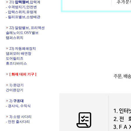
21)
압력챔버
,압력계
- 수격방지기,안전변
- 압력스위치,유량계
- 릴리프밸브,소방배관
22) 알람밸브, 프리액션
솔레노이드 OSY밸브
탬퍼스위치
23) 자동폐쇄장치
댐퍼모터 배연창
도어릴리즈
휴즈디바이스
[ 화재 대피 기구 ]
1) 완강기
간이완강기
2)
구조대
- 경사식, 수직식
3) 소방 사다리
- 안전 줄사다리