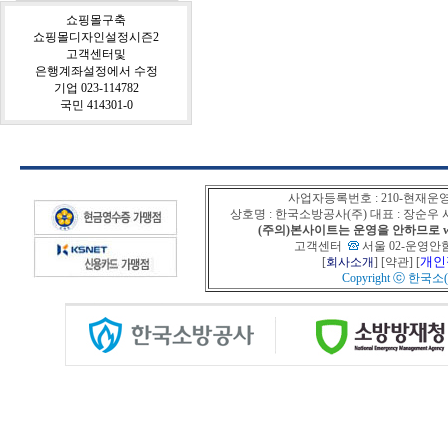
쇼핑몰구축
쇼핑몰디자인설정시즌2
고객센터및
은행계좌설정에서 수정
기업 023-114782
국민 414301-0
사업자등록번호 : 210-현재운
상호명 : 한국소방공사(주) 대표 : 장순
(주의)본사이트는 운영을 안하므로 www
고객센터
서울 02-운영안함
개인
[
회사소개
] [
약관
] [
Copyright ⓒ
한국소