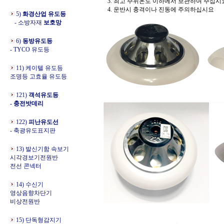
3. 최고 주위온도 이하에서 보관하여 주십시요 
4. 운반시 충격이나 진동에 주의하십시요
5)
화경산업 유도등
- 소방자재
보호망
6)
동방유도등
- TYCO 유도등
11) 케이텔 유도등
조명등 고효율 유도등
121)
객석유도등
- 충전밧데리
122)
피난유도선
- 축광유도표지판
13) 발신기함 속보기
시각경보기전원반
전선 콘넥터
14) 수신기
영상음향차단기
비상전원반
15) 단독형감지기