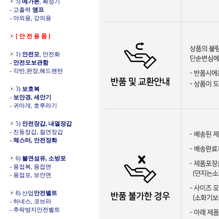
5)
메가폰
, 확성기
- 고출력
앰프
- 야외용, 강의용
[ 안 전 용 품 ]
1)
안전모
, 안전화
-
안전모보관함
- 각반,완장,헤드랜턴
3)
보호복
-
보안경, 세안기
- 귀마개, 호루라기
5)
안전장갑, 내열장갑
- 진동장갑, 절연장갑
- 체스터, 안전장화
6)
불연섬유, 소방포
- 용접복, 용접면
- 용접포, 보안면
8) 산업
안전벨트
- 하네스, 코브라
- 추락방지안전벨트