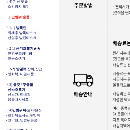
4) 피난 밧줄
- 소방망치 도끼
[ 민방위 용품 ]
1-1)
방독면
- 화재용 방독마스크
- 산업용 방진마스크
2-1)
공기호흡기★★
- 인명구조장비함
- 인공소생기
2-2)
방열복
,장화,장갑
- 방화복, 내열제품
3)
들것 / 구급함
-
산소호흡기
- 산소캔, 마네킹
- 응급처치세트
4)
민방위복
/모자/완장
- 민방위표지판,수방복
- 연막탄, 민방위용품