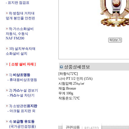
- 표지판 점검표
8) 받침대 거치대
덮개 봉인줄 안전핀
9) 가스소화설비
자동식, 수동식
NAF FM200
10) 설치부속자재
소화설비 설치
[ 소방 설비 자재 ]
[하향식72℃]
1)
비상조명등
나사 PT 1/2 인치 (15A)
- 휴대용비상조명등
시험압력:25㎏/㎠
재질:Bronze
2)
가스
누설 경보기
무게 100g
-
가스
누설 차단기
작동온도:72℃
3) 소방관련
표지판
- 아크릴 표지판 외
4)
보급형 유도등
(국가공인검정품)