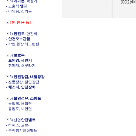
5)
메가폰
, 확성기
- 고출력
앰프
- 야외용, 강의용
[ 안 전 용 품 ]
1)
안전모
, 안전화
-
안전모보관함
- 각반,완장,헤드랜턴
3)
보호복
-
보안경, 세안기
- 귀마개, 호루라기
5)
안전장갑, 내열장갑
- 진동장갑, 절연장갑
- 체스터, 안전장화
6)
불연섬유, 소방포
- 용접복, 용접면
- 용접포, 보안면
8) 산업
안전벨트
- 하네스, 코브라
- 추락방지안전벨트