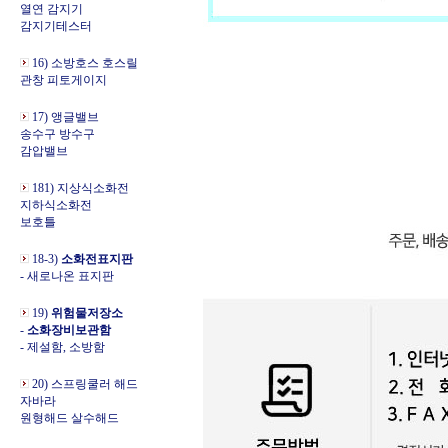
열연 감지기
감지기테스터
16) 소방호스 호스릴
관창 피토게이지
17) 앵글밸브
송수구 방수구
감압밸브
181) 지상식소화전
지하식소화전
보호틀
18-3)
소화전표지판
- 새로나온 표지판
19)
위험물저장소
-
소화장비보관함
- 제설함, 소방함
20) 스프링쿨러 해드
자바라
원형해드 살수해드