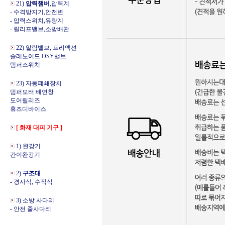
21)
압력챔버
,압력계
- 수격방지기,안전변
- 압력스위치,유량계
- 릴리프밸브,소방배관
22) 알람밸브, 프리액션
솔레노이드 OSY밸브
탬퍼스위치
23) 자동폐쇄장치
댐퍼모터 배연창
도어릴리즈
휴즈디바이스
[ 화재 대피 기구 ]
1) 완강기
간이완강기
2)
구조대
- 경사식, 수직식
3) 소방 사다리
- 안전 줄사다리