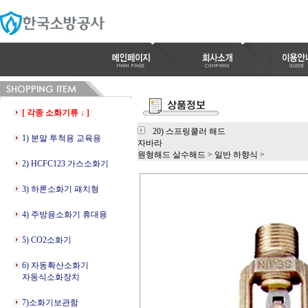
[ 각종 소화기류 ↓ ]
20) 스프링쿨러 해드
1) 분말 투척용 교육용
자바라
원형해드 살수해드
>
일반 하향식
>
2) HCFC123 가스소화기
3) 하론소화기 패치형
4) 주방용소화기 휴대용
5) CO2소화기
6) 자동확산소화기
자동식소화장치
7)소화기보관함