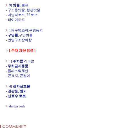
9)
밧줄, 로프
- 구조용밧줄, 형광밧줄
- 마닐라로프, PP로프
- 타이거로프
10) 구명조끼,구명동의
- 구명환
,구명밧줄
- 인명구조장비함
[ 주차 차량 용품 ]
1)
주차콘
러버콘
-
주차금지용품
- 플라스틱체인
- 콘표지, 콘걸이
4)
전자신호봉
- 경광등, 윙커
- 신호수 로봇
design code