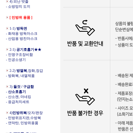
4) 피난 밧줄
- 소방망치 도끼
[ 민방위 용품 ]
1-1)
방독면
- 화재용 방독마스크
- 산업용 방진마스크
2-1)
공기호흡기★★
- 인명구조장비함
- 인공소생기
2-2)
방열복
,장화,장갑
- 방화복, 내열제품
3)
들것 / 구급함
-
산소호흡기
- 산소캔, 마네킹
- 응급처치세트
4)
민방위복
/모자/완장
- 민방위표지판,수방복
- 연막탄, 민방위용품