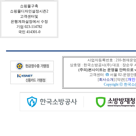
쇼핑몰구축
쇼핑몰디자인설정시즌2
고객센터및
은행계좌설정에서 수정
기업 023-114782
국민 414301-0
사업자등록번호 : 210-현재운
상호명 : 한국소방공사(주) 대표 : 장순
(주의)본사이트는 운영을 안하므로 www
고객센터
서울 02-운영안함
개인
[
회사소개
] [
약관
] [
Copyright ⓒ
한국소