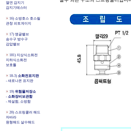
열연 감지기
감지기테스터
16) 소방호스 호스릴
관창 피토게이지
17) 앵글밸브
송수구 방수구
감압밸브
181) 지상식소화전
지하식소화전
보호틀
18-3)
소화전표지판
- 새로나온 표지판
19)
위험물저장소
-
소화장비보관함
- 제설함, 소방함
20) 스프링쿨러 해드
자바라
원형해드 살수해드