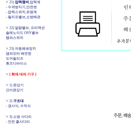
21)
압력챔버
,압력계
- 수격방지기,안전변
- 압력스위치,유량계
- 릴리프밸브,소방배관
22) 알람밸브, 프리액션
솔레노이드 OSY밸브
탬퍼스위치
23) 자동폐쇄장치
댐퍼모터 배연창
도어릴리즈
휴즈디바이스
[ 화재 대피 기구 ]
1) 완강기
간이완강기
2)
구조대
- 경사식, 수직식
3) 소방 사다리
- 안전 줄사다리