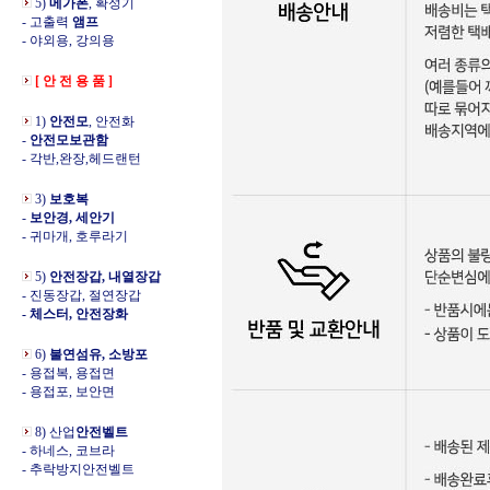
5)
메가폰
, 확성기
- 고출력
앰프
- 야외용, 강의용
[ 안 전 용 품 ]
1)
안전모
, 안전화
-
안전모보관함
- 각반,완장,헤드랜턴
3)
보호복
-
보안경, 세안기
- 귀마개, 호루라기
5)
안전장갑, 내열장갑
- 진동장갑, 절연장갑
- 체스터, 안전장화
6)
불연섬유, 소방포
- 용접복, 용접면
- 용접포, 보안면
8) 산업
안전벨트
- 하네스, 코브라
- 추락방지안전벨트