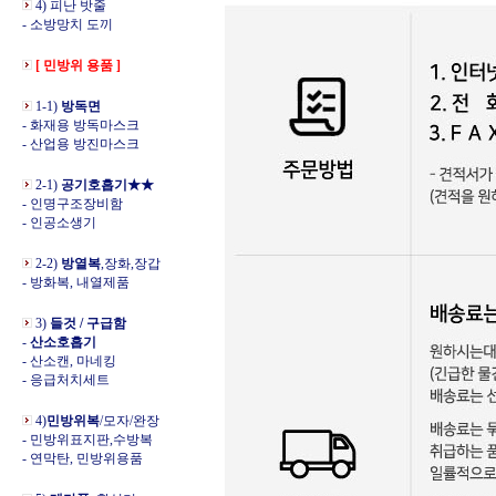
4) 피난 밧줄
- 소방망치 도끼
[ 민방위 용품 ]
1-1)
방독면
- 화재용 방독마스크
- 산업용 방진마스크
2-1)
공기호흡기★★
- 인명구조장비함
- 인공소생기
2-2)
방열복
,장화,장갑
- 방화복, 내열제품
3)
들것 / 구급함
-
산소호흡기
- 산소캔, 마네킹
- 응급처치세트
4)
민방위복
/모자/완장
- 민방위표지판,수방복
- 연막탄, 민방위용품