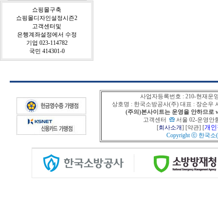
쇼핑몰구축
쇼핑몰디자인설정시즌2
고객센터및
은행계좌설정에서 수정
기업 023-114782
국민 414301-0
사업자등록번호 : 210-현재운
상호명 : 한국소방공사(주) 대표 : 장순
(주의)본사이트는 운영을 안하므로 www
고객센터
서울 02-운영안함
개인
[
회사소개
] [
약관
] [
Copyright ⓒ
한국소