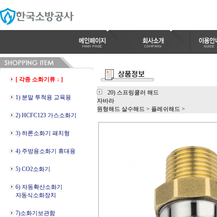
[ 각종 소화기류 ↓ ]
20) 스프링쿨러 해드
1) 분말 투척용 교육용
자바라
원형해드 살수해드
>
플레쉬해드
>
2) HCFC123 가스소화기
3) 하론소화기 패치형
4) 주방용소화기 휴대용
5) CO2소화기
6) 자동확산소화기
자동식소화장치
7)소화기보관함