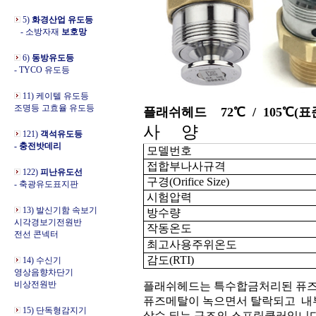
5)
화경산업 유도등
- 소방자재
보호망
6)
동방유도등
- TYCO 유도등
11) 케이텔 유도등
조명등 고효율 유도등
플래쉬헤드 72℃ / 105℃(표
사 양
121)
객석유도등
- 충전밧데리
모델번호
접합부나사규격
122)
피난유도선
구경(Orifice Size)
- 축광유도표지판
시험압력
13) 발신기함 속보기
방수량
시각경보기전원반
작동온도
전선 콘넥터
최고사용주위온도
감도(RTI)
14) 수신기
영상음향차단기
비상전원반
플래쉬헤드는 특수합금처리된 퓨
퓨즈메탈이 녹으면서 탈락되고
내
15) 단독형감지기
살수 되는 구조의 스프링쿨러입니