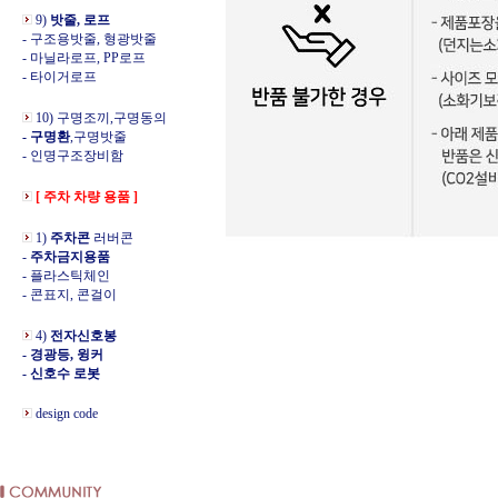
9)
밧줄, 로프
- 구조용밧줄, 형광밧줄
- 마닐라로프, PP로프
- 타이거로프
10) 구명조끼,구명동의
- 구명환
,구명밧줄
- 인명구조장비함
[ 주차 차량 용품 ]
1)
주차콘
러버콘
-
주차금지용품
- 플라스틱체인
- 콘표지, 콘걸이
4)
전자신호봉
- 경광등, 윙커
- 신호수 로봇
design code