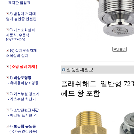
- 표지판 점검표
8) 받침대 거치대
덮개 봉인줄 안전핀
9) 가스소화설비
자동식, 수동식
NAF FM200
10) 설치부속자재
소화설비 설치
[ 소방 설비 자재 ]
1)
비상조명등
플래쉬해드 일반형 72
- 휴대용비상조명등
헤드 왕 포함
2)
가스
누설 경보기
-
가스
누설 차단기
3) 소방관련
표지판
- 아크릴 표지판 외
4)
보급형 유도등
(국가공인검정품)