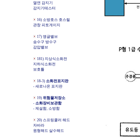
열연 감지기
감지기테스터
16) 소방호스 호스릴
관창 피토게이지
17) 앵글밸브
송수구 방수구
감압밸브
181) 지상식소화전
지하식소화전
보호틀
18-3)
소화전표지판
- 새로나온 표지판
19)
위험물저장소
-
소화장비보관함
- 제설함, 소방함
20) 스프링쿨러 해드
자바라
원형해드 살수해드