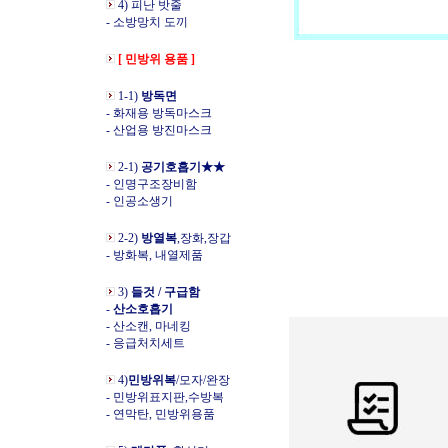
4) 피난 밧줄
- 소방망치 도끼
[ 민방위 용품 ]
1-1)
방독면
- 화재용 방독마스크
- 산업용 방진마스크
2-1)
공기호흡기★★
- 인명구조장비함
- 인공소생기
2-2)
방열복
,장화,장갑
- 방화복, 내열제품
3)
들것 / 구급함
-
산소호흡기
- 산소캔, 마네킹
- 응급처치세트
4)
민방위복
/모자/완장
- 민방위표지판,수방복
- 연막탄, 민방위용품