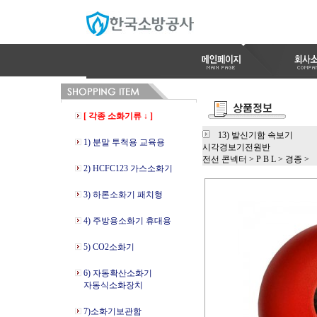
[ 각종 소화기류 ↓ ]
13) 발신기함 속보기
1) 분말 투척용 교육용
시각경보기전원반
전선 콘넥터
>
P B L
>
경종
>
2) HCFC123 가스소화기
3) 하론소화기 패치형
4) 주방용소화기 휴대용
5) CO2소화기
6) 자동확산소화기
자동식소화장치
7)소화기보관함