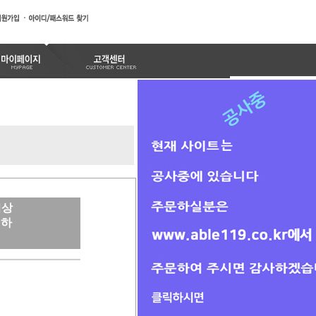
이상
이하