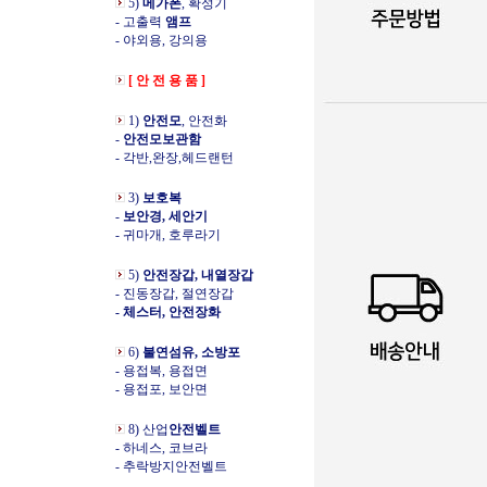
5)
메가폰
, 확성기
- 고출력
앰프
- 야외용, 강의용
[ 안 전 용 품 ]
1)
안전모
, 안전화
-
안전모보관함
- 각반,완장,헤드랜턴
3)
보호복
-
보안경, 세안기
- 귀마개, 호루라기
5)
안전장갑, 내열장갑
- 진동장갑, 절연장갑
- 체스터, 안전장화
6)
불연섬유, 소방포
- 용접복, 용접면
- 용접포, 보안면
8) 산업
안전벨트
- 하네스, 코브라
- 추락방지안전벨트