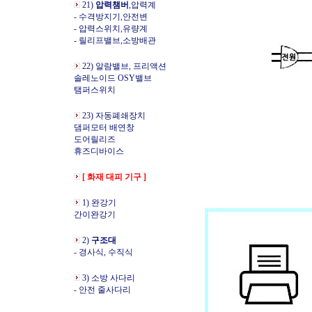
21)
압력챔버
,압력계
- 수격방지기,안전변
- 압력스위치,유량계
- 릴리프밸브,소방배관
22) 알람밸브, 프리액션
솔레노이드 OSY밸브
탬퍼스위치
23) 자동폐쇄장치
댐퍼모터 배연창
도어릴리즈
휴즈디바이스
[ 화재 대피 기구 ]
1) 완강기
간이완강기
2)
구조대
- 경사식, 수직식
3) 소방 사다리
- 안전 줄사다리