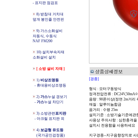
- 표지판 점검표
8) 받침대 거치대
덮개 봉인줄 안전핀
9) 가스소화설비
자동식, 수동식
NAF FM200
10) 설치부속자재
소화설비 설치
[ 소방 설비 자재 ]
[경종]
1)
비상조명등
- 휴대용비상조명등
형식 : 모터구동방식
정격전압전류 : DC24V,50mA
2)
가스
누설 경보기
음량 : 90폰이상(정면 2m거리 
-
가스
누설 차단기
재질 : 알루미늄합금
음거리 : 수평 25m
3) 소방관련
표지판
설치기준 : 소방기술기준에관한
- 아크릴 표지판 외
사용상 주의사항 : 심한충격을
설치시 전용함을 사용하세요
4)
보급형 유도등
(국가공인검정품)
지구경종--지구음향장치로 사