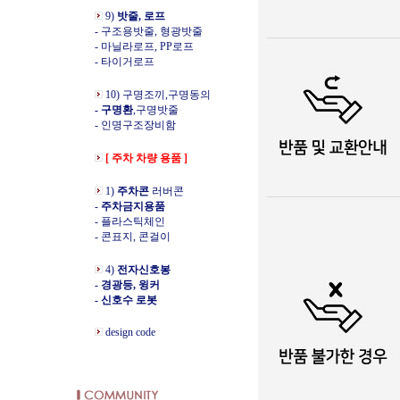
9)
밧줄, 로프
- 구조용밧줄, 형광밧줄
- 마닐라로프, PP로프
- 타이거로프
10) 구명조끼,구명동의
- 구명환
,구명밧줄
- 인명구조장비함
[ 주차 차량 용품 ]
1)
주차콘
러버콘
-
주차금지용품
- 플라스틱체인
- 콘표지, 콘걸이
4)
전자신호봉
- 경광등, 윙커
- 신호수 로봇
design code