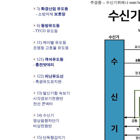
주경종 -- 수신기위에나 main b
5)
화경산업 유도등
- 소방자재
보호망
6)
동방유도등
- TYCO 유도등
11) 케이텔 유도등
조명등 고효율 유도등
121)
객석유도등
- 충전밧데리
122)
피난유도선
- 축광유도표지판
13) 발신기함 속보기
시각경보기전원반
전선 콘넥터
14) 수신기
영상음향차단기
비상전원반
15) 단독형감지기