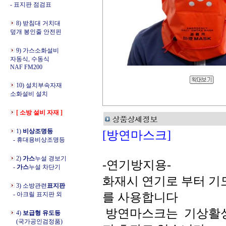
- 표지판 점검표
8) 받침대 거치대
덮개 봉인줄 안전핀
9) 가스소화설비
자동식, 수동식
NAF FM200
10) 설치부속자재
소화설비 설치
[ 소방 설비 자재 ]
1)
비상조명등
[방연마스크]
- 휴대용비상조명등
2)
가스
누설 경보기
-연기방지용-
-
가스
누설 차단기
화재시 연기로 부터 
3) 소방관련
표지판
- 아크릴 표지판 외
를 사용합니다
방연마스크는 기상활성
4)
보급형 유도등
(국가공인검정품)