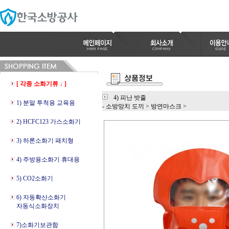
[ 각종 소화기류 ↓ ]
4) 피난 밧줄
1) 분말 투척용 교육용
- 소방망치 도끼
>
방연마스크
>
2) HCFC123 가스소화기
3) 하론소화기 패치형
4) 주방용소화기 휴대용
5) CO2소화기
6) 자동확산소화기
자동식소화장치
7)소화기보관함