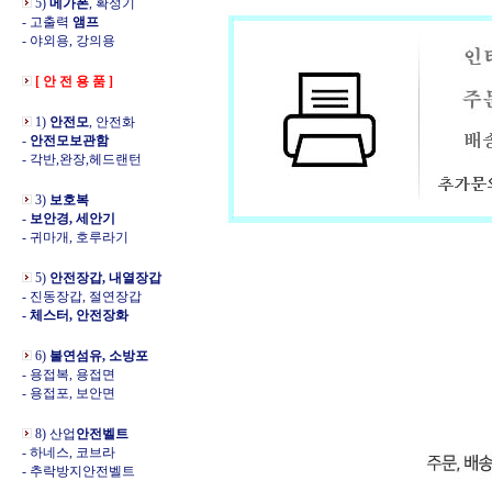
5)
메가폰
, 확성기
- 고출력
앰프
- 야외용, 강의용
[ 안 전 용 품 ]
1)
안전모
, 안전화
-
안전모보관함
- 각반,완장,헤드랜턴
3)
보호복
-
보안경, 세안기
- 귀마개, 호루라기
5)
안전장갑, 내열장갑
- 진동장갑, 절연장갑
- 체스터, 안전장화
6)
불연섬유, 소방포
- 용접복, 용접면
- 용접포, 보안면
8) 산업
안전벨트
- 하네스, 코브라
- 추락방지안전벨트