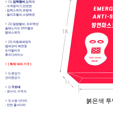
21)
압력챔버
,압력계
- 수격방지기,안전변
- 압력스위치,유량계
- 릴리프밸브,소방배관
22) 알람밸브, 프리액션
솔레노이드 OSY밸브
탬퍼스위치
23) 자동폐쇄장치
댐퍼모터 배연창
도어릴리즈
휴즈디바이스
[ 화재 대피 기구 ]
1) 완강기
간이완강기
2)
구조대
- 경사식, 수직식
붉은색 투명 상자입니
3) 소방 사다리
- 안전 줄사다리