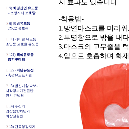
지 효과도 있습니다
5)
화경산업 유도등
- 소방자재
보호망
-착용법-
6)
동방유도등
1.방연마스크를 머리위
- TYCO 유도등
2.투명창으로 밖을 내
11) 케이텔 유도등
조명등 고효율 유도등
3.마스크의 고무줄을 
4.입으로 호흡하며 화
121)
객석유도등
- 충전밧데리
122)
피난유도선
- 축광유도표지판
13) 발신기함 속보기
시각경보기전원반
전선 콘넥터
14) 수신기
영상음향차단기
비상전원반
15) 단독형감지기