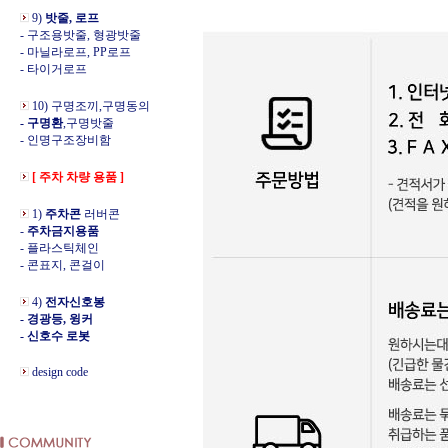
9)
밧줄, 로프
- 구조용밧줄, 형광밧줄
- 마닐라로프, PP로프
- 타이거로프
10) 구명조끼,구명동의
- 구명환
,구명밧줄
- 인명구조장비함
[ 주차 차량 용품 ]
1)
주차콘
러버콘
-
주차금지용품
- 플라스틱체인
- 콘표지, 콘걸이
4)
전자신호봉
- 경광등, 윙커
- 신호수 로봇
design code