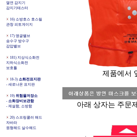
열연 감지기
감지기테스터
16) 소방호스 호스릴
관창 피토게이지
17) 앵글밸브
송수구 방수구
감압밸브
181) 지상식소화전
지하식소화전
보호틀
제품에서 앞면은 
18-3)
소화전표지판
- 새로나온 표지판
19)
위험물저장소
-
소화장비보관함
아래 상자는 주문제작
- 제설함, 소방함
20) 스프링쿨러 해드
자바라
원형해드 살수해드