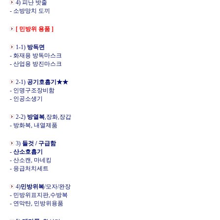
4) 피난 밧줄
- 소방망치 도끼
[ 민방위 용품 ]
1-1)
방독면
- 화재용 방독마스크
- 산업용 방진마스크
2-1)
공기호흡기★★
- 인명구조장비함
- 인공소생기
2-2)
방열복
,장화,장갑
- 방화복, 내열제품
3)
들것 / 구급함
-
산소호흡기
- 산소캔, 마네킹
- 응급처치세트
4)
민방위복
/모자/완장
- 민방위표지판,수방복
- 연막탄, 민방위용품