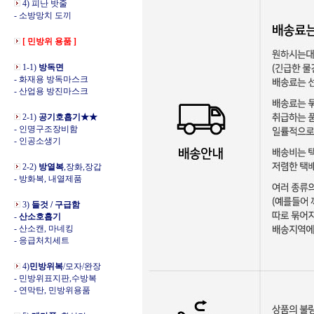
4) 피난 밧줄
- 소방망치 도끼
[ 민방위 용품 ]
1-1)
방독면
- 화재용 방독마스크
- 산업용 방진마스크
2-1)
공기호흡기★★
- 인명구조장비함
- 인공소생기
2-2)
방열복
,장화,장갑
- 방화복, 내열제품
3)
들것 / 구급함
-
산소호흡기
- 산소캔, 마네킹
- 응급처치세트
4)
민방위복
/모자/완장
- 민방위표지판,수방복
- 연막탄, 민방위용품