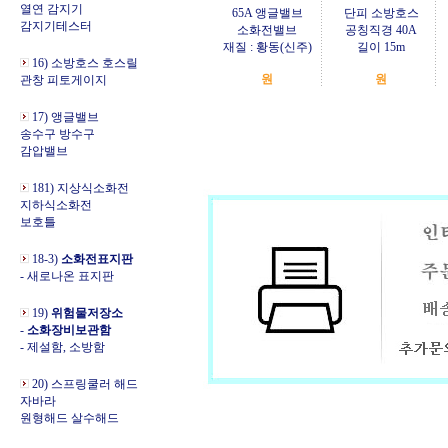
열연 감지기
65A 앵글밸브
단피 소방호스
감지기테스터
소화전밸브
공칭직경 40A
재질 : 황동(신주)
길이 15m
16) 소방호스 호스릴
원
원
관창 피토게이지
17) 앵글밸브
송수구 방수구
감압밸브
181) 지상식소화전
지하식소화전
보호틀
18-3)
소화전표지판
- 새로나온 표지판
19)
위험물저장소
-
소화장비보관함
- 제설함, 소방함
20) 스프링쿨러 해드
자바라
원형해드 살수해드