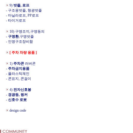
9)
밧줄, 로프
- 구조용밧줄, 형광밧줄
- 마닐라로프, PP로프
- 타이거로프
10) 구명조끼,구명동의
- 구명환
,구명밧줄
- 인명구조장비함
[ 주차 차량 용품 ]
1)
주차콘
러버콘
-
주차금지용품
- 플라스틱체인
- 콘표지, 콘걸이
4)
전자신호봉
- 경광등, 윙커
- 신호수 로봇
design code