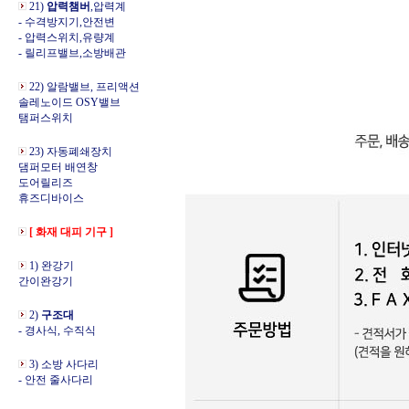
21)
압력챔버
,압력계
- 수격방지기,안전변
- 압력스위치,유량계
- 릴리프밸브,소방배관
22) 알람밸브, 프리액션
솔레노이드 OSY밸브
탬퍼스위치
23) 자동폐쇄장치
댐퍼모터 배연창
도어릴리즈
휴즈디바이스
[ 화재 대피 기구 ]
1) 완강기
간이완강기
2)
구조대
- 경사식, 수직식
3) 소방 사다리
- 안전 줄사다리