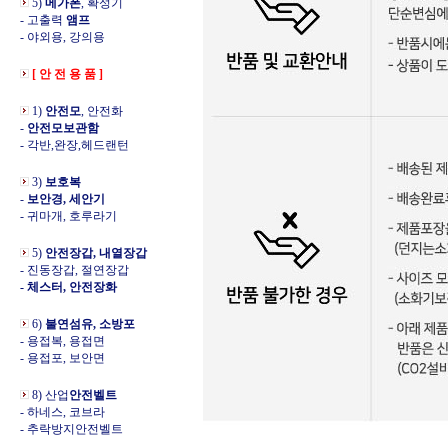
5)
메가폰
, 확성기
- 고출력
앰프
- 야외용, 강의용
[ 안 전 용 품 ]
1)
안전모
, 안전화
-
안전모보관함
- 각반,완장,헤드랜턴
3)
보호복
-
보안경, 세안기
- 귀마개, 호루라기
5)
안전장갑, 내열장갑
- 진동장갑, 절연장갑
- 체스터, 안전장화
6)
불연섬유, 소방포
- 용접복, 용접면
- 용접포, 보안면
8) 산업
안전벨트
- 하네스, 코브라
- 추락방지안전벨트