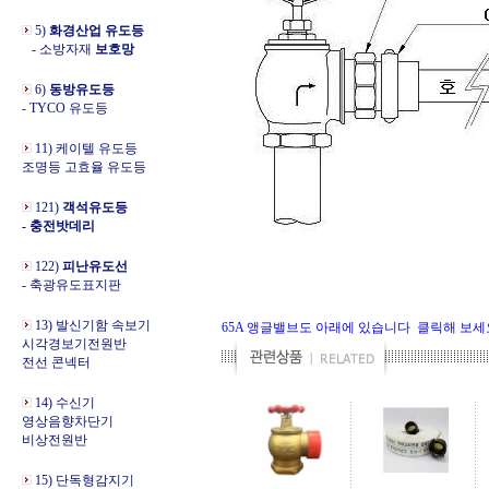
5)
화경산업 유도등
- 소방자재
보호망
6)
동방유도등
- TYCO 유도등
11) 케이텔 유도등
조명등 고효율 유도등
121)
객석유도등
- 충전밧데리
122)
피난유도선
- 축광유도표지판
13) 발신기함 속보기
65A 앵글밸브도 아래에 있습니다 클릭해 보세
시각경보기전원반
전선 콘넥터
14) 수신기
영상음향차단기
비상전원반
15) 단독형감지기