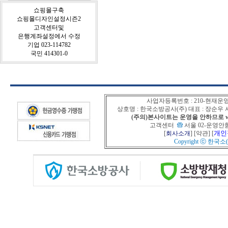
쇼핑몰구축
쇼핑몰디자인설정시즌2
고객센터및
은행계좌설정에서 수정
기업 023-114782
국민 414301-0
사업자등록번호 : 210-현재운
상호명 : 한국소방공사(주) 대표 : 장순
(주의)본사이트는 운영을 안하므로 www
고객센터
서울 02-운영안함
개인
[
회사소개
] [
약관
] [
Copyright ⓒ
한국소