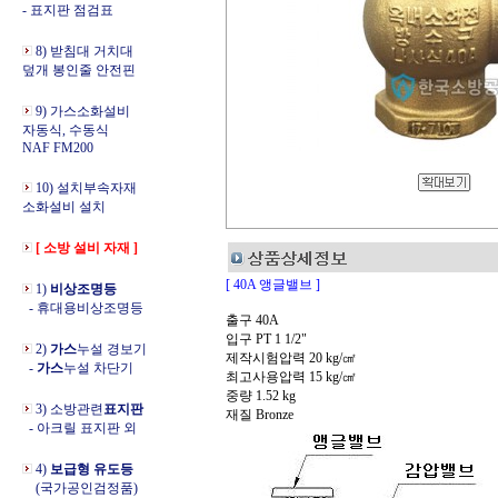
- 표지판 점검표
8) 받침대 거치대
덮개 봉인줄 안전핀
9) 가스소화설비
자동식, 수동식
NAF FM200
10) 설치부속자재
소화설비 설치
[ 소방 설비 자재 ]
[ 40A 앵글밸브 ]
1)
비상조명등
- 휴대용비상조명등
출구 40A
입구 PT 1 1/2"
2)
가스
누설 경보기
제작시험압력 20 kg/㎠
-
가스
누설 차단기
최고사용압력 15 kg/㎠
중량 1.52 kg
3) 소방관련
표지판
재질 Bronze
- 아크릴 표지판 외
4)
보급형 유도등
(국가공인검정품)