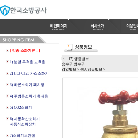
[ 각종 소화기류 ↓ ]
17) 앵글밸브
1) 분말 투척용 교육용
송수구 방수구
감압밸브
>
40A 앵글밸브
>
2) HCFC123 가스소화기
3) 하론소화기 패치형
4) 주방용소화기 휴대용
5) CO2소화기
6) 자동확산소화기
자동식소화장치
7)소화기보관함