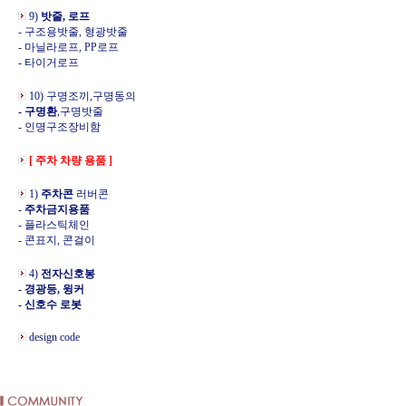
9)
밧줄, 로프
- 구조용밧줄, 형광밧줄
- 마닐라로프, PP로프
- 타이거로프
10) 구명조끼,구명동의
- 구명환
,구명밧줄
- 인명구조장비함
[ 주차 차량 용품 ]
1)
주차콘
러버콘
-
주차금지용품
- 플라스틱체인
- 콘표지, 콘걸이
4)
전자신호봉
- 경광등, 윙커
- 신호수 로봇
design code