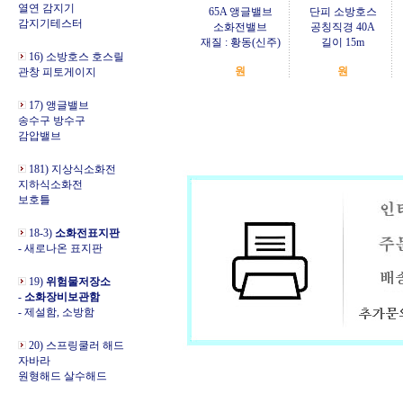
열연 감지기
65A 앵글밸브
단피 소방호스
감지기테스터
소화전밸브
공칭직경 40A
재질 : 황동(신주)
길이 15m
16) 소방호스 호스릴
원
원
관창 피토게이지
17) 앵글밸브
송수구 방수구
감압밸브
181) 지상식소화전
지하식소화전
보호틀
18-3)
소화전표지판
- 새로나온 표지판
19)
위험물저장소
-
소화장비보관함
- 제설함, 소방함
20) 스프링쿨러 해드
자바라
원형해드 살수해드