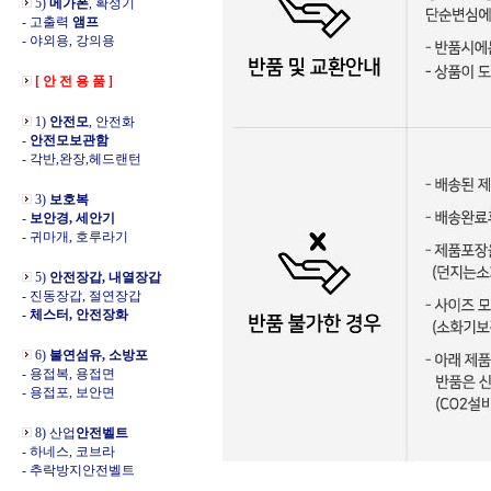
5)
메가폰
, 확성기
- 고출력
앰프
- 야외용, 강의용
[ 안 전 용 품 ]
1)
안전모
, 안전화
-
안전모보관함
- 각반,완장,헤드랜턴
3)
보호복
-
보안경, 세안기
- 귀마개, 호루라기
5)
안전장갑, 내열장갑
- 진동장갑, 절연장갑
- 체스터, 안전장화
6)
불연섬유, 소방포
- 용접복, 용접면
- 용접포, 보안면
8) 산업
안전벨트
- 하네스, 코브라
- 추락방지안전벨트