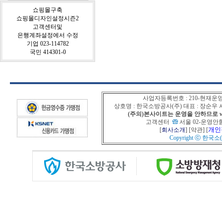
쇼핑몰구축
쇼핑몰디자인설정시즌2
고객센터및
은행계좌설정에서 수정
기업 023-114782
국민 414301-0
사업자등록번호 : 210-현재운
상호명 : 한국소방공사(주) 대표 : 장순
(주의)본사이트는 운영을 안하므로 www
고객센터
서울 02-운영안함
개인
[
회사소개
] [
약관
] [
Copyright ⓒ
한국소