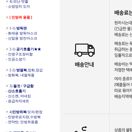
4) 피난 밧줄
- 소방망치 도끼
[ 민방위 용품 ]
1-1)
방독면
- 화재용 방독마스크
- 산업용 방진마스크
2-1)
공기호흡기★★
- 인명구조장비함
- 인공소생기
2-2)
방열복
,장화,장갑
- 방화복, 내열제품
3)
들것 / 구급함
-
산소호흡기
- 산소캔, 마네킹
- 응급처치세트
4)
민방위복
/모자/완장
- 민방위표지판,수방복
- 연막탄, 민방위용품