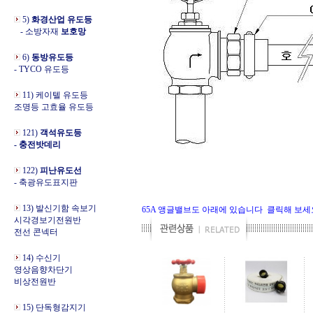
5)
화경산업 유도등
- 소방자재
보호망
6)
동방유도등
- TYCO 유도등
11) 케이텔 유도등
조명등 고효율 유도등
121)
객석유도등
- 충전밧데리
122)
피난유도선
- 축광유도표지판
13) 발신기함 속보기
65A 앵글밸브도 아래에 있습니다 클릭해 보세
시각경보기전원반
전선 콘넥터
14) 수신기
영상음향차단기
비상전원반
15) 단독형감지기