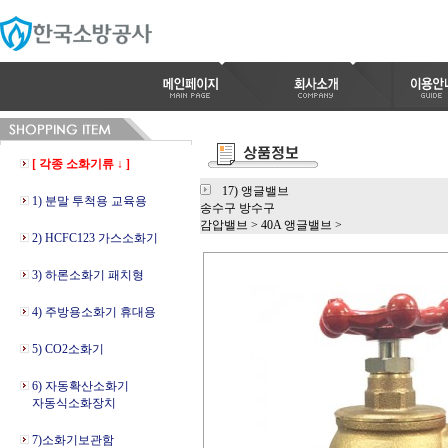
[ 각종 소화기류 ↓ ]
17) 앵글밸브
1) 분말 투척용 교육용
송수구 방수구
감압밸브
>
40A 앵글밸브
>
2) HCFC123 가스소화기
3) 하론소화기 패치형
4) 주방용소화기 휴대용
5) CO2소화기
6) 자동확산소화기
자동식소화장치
7)소화기보관함