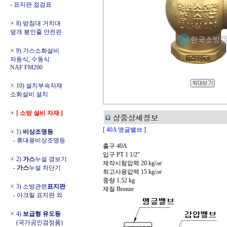
- 표지판 점검표
8) 받침대 거치대
덮개 봉인줄 안전핀
9) 가스소화설비
자동식, 수동식
NAF FM200
10) 설치부속자재
소화설비 설치
[ 소방 설비 자재 ]
[ 40A 앵글밸브 ]
1)
비상조명등
- 휴대용비상조명등
출구 40A
입구 PT 1 1/2"
2)
가스
누설 경보기
제작시험압력 20 kg/㎠
-
가스
누설 차단기
최고사용압력 15 kg/㎠
중량 1.52 kg
3) 소방관련
표지판
재질 Bronze
- 아크릴 표지판 외
4)
보급형 유도등
(국가공인검정품)