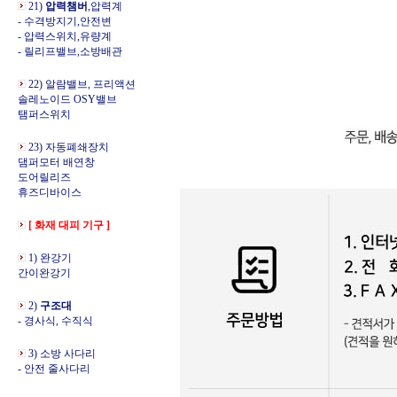
21)
압력챔버
,압력계
- 수격방지기,안전변
- 압력스위치,유량계
- 릴리프밸브,소방배관
22) 알람밸브, 프리액션
솔레노이드 OSY밸브
탬퍼스위치
23) 자동폐쇄장치
댐퍼모터 배연창
도어릴리즈
휴즈디바이스
[ 화재 대피 기구 ]
1) 완강기
간이완강기
2)
구조대
- 경사식, 수직식
3) 소방 사다리
- 안전 줄사다리