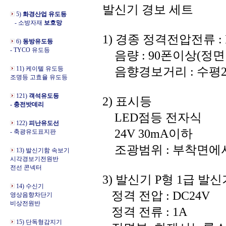
발신기 경보 세트
5)
화경산업 유도등
- 소방자재
보호망
1) 경종 정격전압전류 : 
6)
동방유도등
- TYCO 유도등
음량 : 90폰이상(정면
11) 케이텔 유도등
음향경보거리 : 수평2
조명등 고효율 유도등
121)
객석유도등
2) 표시등
- 충전밧데리
LED점등 전자식
122)
피난유도선
24V 30mA이하
- 축광유도표지판
조광범위 : 부착면에서
13) 발신기함 속보기
시각경보기전원반
전선 콘넥터
3) 발신기 P형 1급 발
14) 수신기
정격 전압 : DC24V
영상음향차단기
비상전원반
정격 전류 : 1A
15) 단독형감지기