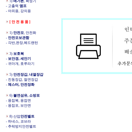
5)
메가폰
, 확성기
- 고출력
앰프
- 야외용, 강의용
[ 안 전 용 품 ]
1)
안전모
, 안전화
-
안전모보관함
- 각반,완장,헤드랜턴
3)
보호복
-
보안경, 세안기
- 귀마개, 호루라기
5)
안전장갑, 내열장갑
- 진동장갑, 절연장갑
- 체스터, 안전장화
6)
불연섬유, 소방포
- 용접복, 용접면
- 용접포, 보안면
8) 산업
안전벨트
- 하네스, 코브라
- 추락방지안전벨트