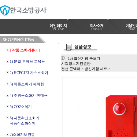
[ 각종 소화기류 ↓ ]
13) 발신기함 속보기
1) 분말 투척용 교육용
시각경보기전원반
전선 콘넥터
>
발신기함 세트
>
2) HCFC123 가스소화기
3) 하론소화기 패치형
4) 주방용소화기 휴대용
5) CO2소화기
6) 자동확산소화기
자동식소화장치
7)소화기보관함