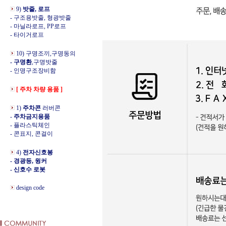
9)
밧줄, 로프
- 구조용밧줄, 형광밧줄
- 마닐라로프, PP로프
- 타이거로프
10) 구명조끼,구명동의
- 구명환
,구명밧줄
- 인명구조장비함
[ 주차 차량 용품 ]
1)
주차콘
러버콘
-
주차금지용품
- 플라스틱체인
- 콘표지, 콘걸이
4)
전자신호봉
- 경광등, 윙커
- 신호수 로봇
design code