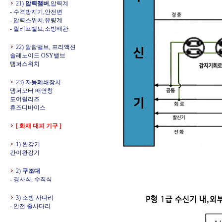
21)
압력챔버
,압력계
- 수격방지기,안전변
- 압력스위치,유량계
- 릴리프밸브,소방배관
22) 알람밸브, 프리액션
솔레노이드 OSY밸브
탬퍼스위치
23) 자동폐쇄장치
댐퍼모터 배연창
도어릴리즈
휴즈디바이스
[ 화재 대피 기구 ]
1) 완강기
간이완강기
2)
구조대
- 경사식, 수직식
3) 소방 사다리
- 안전 줄사다리