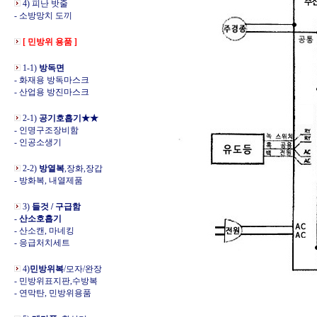
4) 피난 밧줄
- 소방망치 도끼
[ 민방위 용품 ]
1-1)
방독면
- 화재용 방독마스크
- 산업용 방진마스크
2-1)
공기호흡기★★
- 인명구조장비함
- 인공소생기
2-2)
방열복
,장화,장갑
- 방화복, 내열제품
3)
들것 / 구급함
-
산소호흡기
- 산소캔, 마네킹
- 응급처치세트
4)
민방위복
/모자/완장
- 민방위표지판,수방복
- 연막탄, 민방위용품