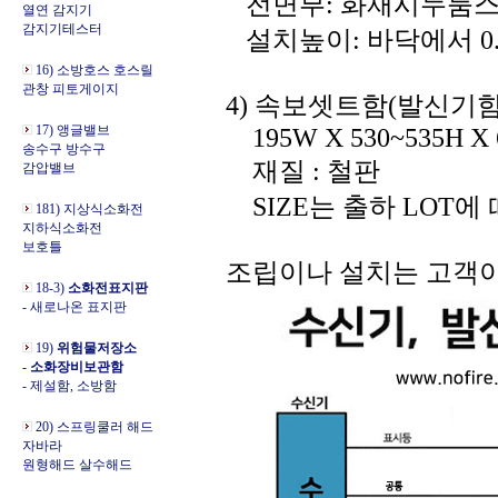
전면부: 화재시누룸스
열연 감지기
감지기테스터
설치높이: 바닥에서 0.
16) 소방호스 호스릴
관창 피토게이지
4) 속보셋트함(발신기함
17) 앵글밸브
195W X 530~535H X 
송수구 방수구
재질 : 철판
감압밸브
SIZE는 출하 LOT에
181) 지상식소화전
지하식소화전
보호틀
조립이나 설치는 고객이
18-3)
소화전표지판
- 새로나온 표지판
19)
위험물저장소
-
소화장비보관함
- 제설함, 소방함
20) 스프링쿨러 해드
자바라
원형해드 살수해드