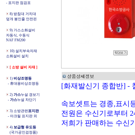
- 표지판 점검표
8) 받침대 거치대
덮개 봉인줄 안전핀
9) 가스소화설비
자동식, 수동식
NAF FM200
10) 설치부속자재
소화설비 설치
[ 소방 설비 자재 ]
1)
비상조명등
- 휴대용비상조명등
[화재발신기 종합반] -
2)
가스
누설 경보기
-
가스
누설 차단기
속보셋트는 경종,표시
3) 소방관련
표지판
전원은 수신기로부터 2
- 아크릴 표지판 외
저희가 판매하는 수신기
4)
보급형 유도등
(국가공인검정품)