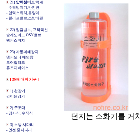
21)
압력챔버
,압력계
- 수격방지기,안전변
- 압력스위치,유량계
- 릴리프밸브,소방배관
22) 알람밸브, 프리액션
솔레노이드 OSY밸브
탬퍼스위치
23) 자동폐쇄장치
댐퍼모터 배연창
도어릴리즈
휴즈디바이스
[ 화재 대피 기구 ]
1) 완강기
간이완강기
2)
구조대
- 경사식, 수직식
던지는 소화기를 거치
3) 소방 사다리
- 안전 줄사다리