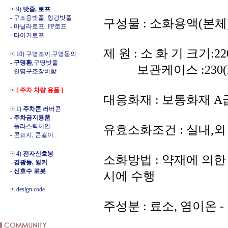
9)
밧줄, 로프
- 구조용밧줄, 형광밧줄
구성물 : 소화용액(본체
- 마닐라로프, PP로프
- 타이거로프
제 원 : 소 화 기 크기:220
10) 구명조끼,구명동의
- 구명환
,구명밧줄
보관케이스 :230(H)×
- 인명구조장비함
[ 주차 차량 용품 ]
대응화재 : 보통화재 A
1)
주차콘
러버콘
-
주차금지용품
- 플라스틱체인
유효소화조건 : 실내,외 
- 콘표지, 콘걸이
4)
전자신호봉
소화방법 : 약재에 의
- 경광등, 윙커
- 신호수 로봇
시에 수행
design code
주성분 : 료소, 염이온 