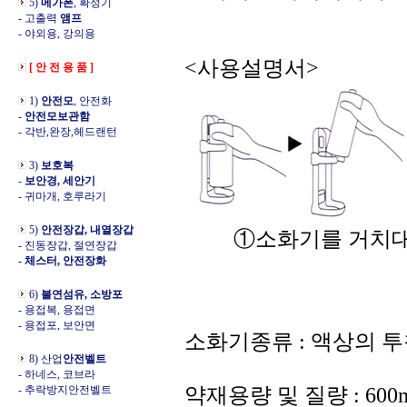
5)
메가폰
, 확성기
- 고출력
앰프
- 야외용, 강의용
<사용설명서>
[ 안 전 용 품 ]
1)
안전모
, 안전화
-
안전모보관함
- 각반,완장,헤드랜턴
3)
보호복
-
보안경, 세안기
- 귀마개, 호루라기
5)
안전장갑, 내열장갑
①소화기를 거치대
- 진동장갑, 절연장갑
- 체스터, 안전장화
6)
불연섬유, 소방포
- 용접복, 용접면
- 용접포, 보안면
소화기종류 : 액상의 
8) 산업
안전벨트
- 하네스, 코브라
- 추락방지안전벨트
약재용량 및 질량 : 600