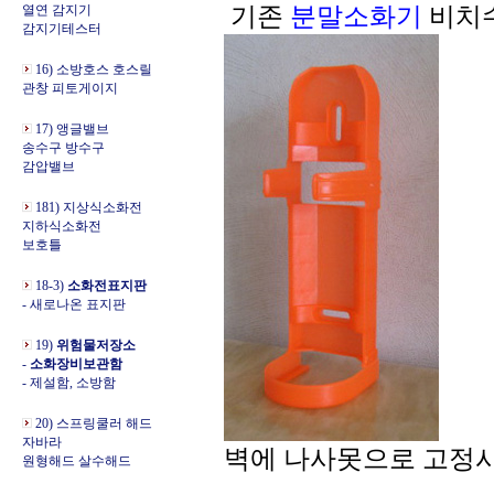
열연 감지기
기존
분말
소화기
비치수
감지기테스터
16) 소방호스 호스릴
관창 피토게이지
17) 앵글밸브
송수구 방수구
감압밸브
181) 지상식소화전
지하식소화전
보호틀
18-3)
소화전표지판
- 새로나온 표지판
19)
위험물저장소
-
소화장비보관함
- 제설함, 소방함
20) 스프링쿨러 해드
자바라
벽에 나사못으로 고정
원형해드 살수해드