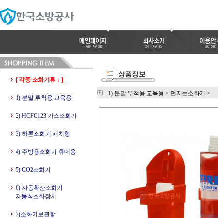
[ 각종 소화기류 ↓ ]
1) 분말 투척용 교육용
>
던지는소화기
>
1) 분말 투척용 교육용
2) HCFC123 가스소화기
3) 하론소화기 패치형
4) 주방용소화기 휴대용
5) CO2소화기
6) 자동확산소화기
자동식소화장치
7)소화기보관함