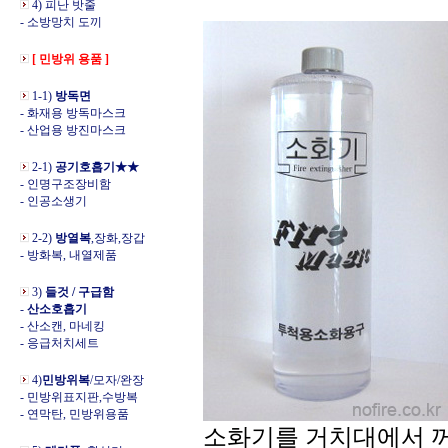
4) 피난 밧줄
- 소방망치 도끼
[ 민방위 용품 ]
1-1)
방독면
- 화재용 방독마스크
- 산업용 방진마스크
2-1)
공기호흡기★★
- 인명구조장비함
- 인공소생기
2-2)
방열복
,장화,장갑
- 방화복, 내열제품
3)
들것 / 구급함
-
산소호흡기
- 산소캔, 마네킹
- 응급처치세트
4)
민방위복
/모자/완장
- 민방위표지판,수방복
- 연막탄, 민방위용품
소화기를 거치대에서 꺼