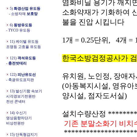
염화비닐 용기가 깨지
5)
화경산업 유도등
소화약재가 기화하여 
- 소방자재
보호망
불을 진압 시킵니다
6)
동방유도등
- TYCO 유도등
1개 = 0.25단위, 4개 =
11) 케이텔 유도등
조명등 고효율 유도등
한국소방검정공사가 검정
121)
객석유도등
- 충전밧데리
유치원, 노인정, 장애
122)
피난유도선
- 축광유도표지판
(아동복지시설, 영유아
13) 발신기함 속보기
양시설, 점자도서실)
시각경보기전원반
전선 콘넥터
설치수량산정 ***********
14) 수신기
영상음향차단기
기존 분말소화기 비치수량
비상전원반
********************
15) 단독형감지기