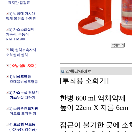
- 표지판 점검표
8) 받침대 거치대
덮개 봉인줄 안전핀
9) 가스소화설비
자동식, 수동식
NAF FM200
10) 설치부속자재
소화설비 설치
[ 소방 설비 자재 ]
1)
비상조명등
[투척용 소화기]
- 휴대용비상조명등
2)
가스
누설 경보기
한병 600 ml 액체약제
-
가스
누설 차단기
높이 22cm X 지름 6cm
3) 소방관련
표지판
- 아크릴 표지판 외
접근이 불가한 곳에 소
4)
보급형 유도등
(국가공인검정품)