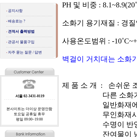
PH 및 비중 : 8.1~8.9(20˚
공지사항
배송료는 ?
소화기 용기재질 : 경
견적서 출력방법
사용온도범위 : -10˚C~+
관공서 물품구입
자주 묻는 질문 / 답변
벽걸이 거치대는 소화기
제 품 소 개 : 손쉬운
다른 소화기(분말
서울 02-3431-0119
일반화재에 모두
본사이트는 더이상 운영안함
무인화재시 90도-
토요일 공휴일 휴무
평일 09:00~19:00
수명이 반영구적
잔여물이 남지않고