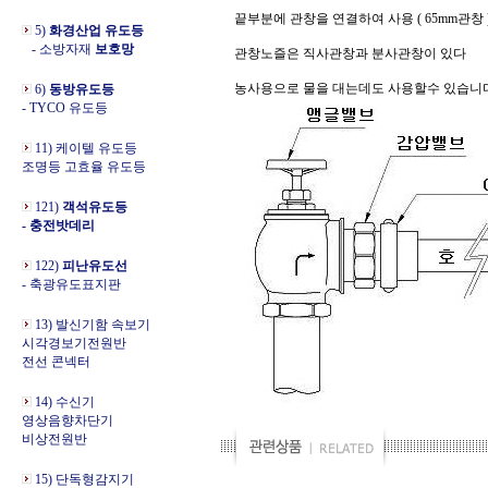
끝부분에 관창을 연결하여 사용 ( 65mm관창 
5)
화경산업 유도등
- 소방자재
보호망
관창노즐은 직사관창과 분사관창이 있다
농사용으로 물을 대는데도 사용할수 있습니
6)
동방유도등
- TYCO 유도등
11) 케이텔 유도등
조명등 고효율 유도등
121)
객석유도등
- 충전밧데리
122)
피난유도선
- 축광유도표지판
13) 발신기함 속보기
시각경보기전원반
전선 콘넥터
14) 수신기
영상음향차단기
비상전원반
15) 단독형감지기