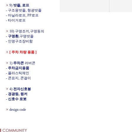
9)
밧줄, 로프
- 구조용밧줄, 형광밧줄
- 마닐라로프, PP로프
- 타이거로프
10) 구명조끼,구명동의
- 구명환
,구명밧줄
- 인명구조장비함
[ 주차 차량 용품 ]
1)
주차콘
러버콘
-
주차금지용품
- 플라스틱체인
- 콘표지, 콘걸이
4)
전자신호봉
- 경광등, 윙커
- 신호수 로봇
design code