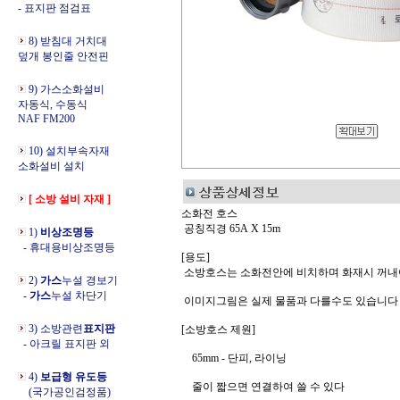
- 표지판 점검표
8) 받침대 거치대
덮개 봉인줄 안전핀
9) 가스소화설비
자동식, 수동식
NAF FM200
10) 설치부속자재
소화설비 설치
[ 소방 설비 자재 ]
소화전 호스
공칭직경 65A X 15m
1)
비상조명등
- 휴대용비상조명등
[용도]
소방호스는 소화전안에 비치하며 화재시 꺼내
2)
가스
누설 경보기
-
가스
누설 차단기
이미지그림은 실제 물품과 다를수도 있습니다
3) 소방관련
표지판
[소방호스 제원]
- 아크릴 표지판 외
65mm - 단피, 라이닝
4)
보급형 유도등
줄이 짧으면 연결하여 쓸 수 있다
(국가공인검정품)