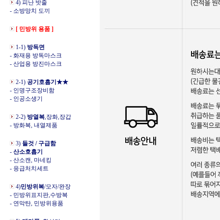
4) 피난 밧줄
- 소방망치 도끼
[ 민방위 용품 ]
1-1)
방독면
- 화재용 방독마스크
- 산업용 방진마스크
2-1)
공기호흡기★★
- 인명구조장비함
- 인공소생기
2-2)
방열복
,장화,장갑
- 방화복, 내열제품
3)
들것 / 구급함
-
산소호흡기
- 산소캔, 마네킹
- 응급처치세트
4)
민방위복
/모자/완장
- 민방위표지판,수방복
- 연막탄, 민방위용품