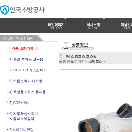
[ 각종 소화기류 ↓ ]
16) 소방호스 호스릴
1) 분말 투척용 교육용
관창 피토게이지
>
소방호스
>
2) HCFC123 가스소화기
3) 하론소화기 패치형
4) 주방용소화기 휴대용
5) CO2소화기
6) 자동확산소화기
자동식소화장치
7)소화기보관함