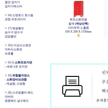
열연 감지기
감지기테스터
16) 소방호스 호스릴
관창 피토게이지
옥외소화전함
철재
(색상선택)
다리부착 노출함
17) 앵글밸브
650 X 200 X 1350mm
송수구 방수구
원
감압밸브
181) 지상식소화전
지하식소화전
보호틀
18-3)
소화전표지판
- 새로나온 표지판
19)
위험물저장소
-
소화장비보관함
- 제설함, 소방함
20) 스프링쿨러 해드
자바라
원형해드 살수해드