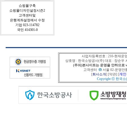
쇼핑몰구축
쇼핑몰디자인설정시즌2
고객센터및
은행계좌설정에서 수정
기업 023-114782
국민 414301-0
사업자등록번호 : 210-현재운
상호명 : 한국소방공사(주) 대표 : 장순
(주의)본사이트는 운영을 안하므로 www
고객센터
서울 02-운영안함
개인
[
회사소개
] [
약관
] [
Copyright ⓒ
한국소