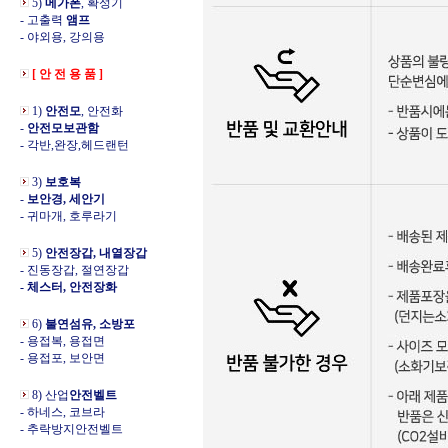
5)
메가폰
, 확성기
- 고출력
앰프
- 야외용, 강의용
[ 안 전 용 품 ]
1)
안전모
, 안전화
-
안전모보관함
- 각반,완장,헤드랜턴
3)
보호복
-
보안경, 세안기
- 귀마개, 호루라기
5)
안전장갑, 내열장갑
- 진동장갑, 절연장갑
- 체스터, 안전장화
6)
불연섬유, 소방포
- 용접복, 용접면
- 용접포, 보안면
8) 산업
안전벨트
- 하네스, 코브라
- 추락방지안전벨트