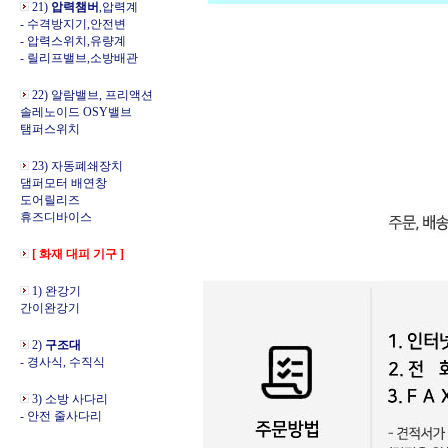
21)
압력챔버
,압력계
- 수격방지기,안전변
- 압력스위치,유량계
- 릴리프밸브,소방배관
22) 알람밸브, 프리액션
솔레노이드 OSY밸브
탬퍼스위치
23) 자동폐쇄장치
댐퍼모터 배연창
도어릴리즈
휴즈디바이스
[ 화재 대피 기구 ]
1) 완강기
간이완강기
2)
구조대
- 경사식, 수직식
3) 소방 사다리
- 안전 줄사다리