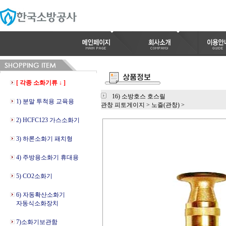
[ 각종 소화기류 ↓ ]
16) 소방호스 호스릴
1) 분말 투척용 교육용
관창 피토게이지
>
노즐(관창)
>
2) HCFC123 가스소화기
3) 하론소화기 패치형
4) 주방용소화기 휴대용
5) CO2소화기
6) 자동확산소화기
자동식소화장치
7)소화기보관함