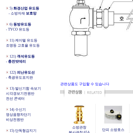
5)
화경산업 유도등
- 소방자재
보호망
6)
동방유도등
- TYCO 유도등
11) 케이텔 유도등
조명등 고효율 유도등
121)
객석유도등
- 충전밧데리
122)
피난유도선
- 축광유도표지판
관련상품도 구입할 수 있습니다
13) 발신기함 속보기
시각경보기전원반
전선 콘넥터
14) 수신기
영상음향차단기
비상전원반
소방관창
단피 소방호스
15) 단독형감지기
분사관창 65A