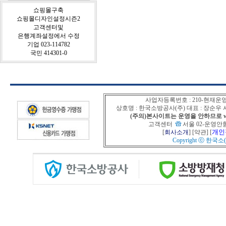
쇼핑몰구축
쇼핑몰디자인설정시즌2
고객센터및
은행계좌설정에서 수정
기업 023-114782
국민 414301-0
사업자등록번호 : 210-현재운
상호명 : 한국소방공사(주) 대표 : 장순
(주의)본사이트는 운영을 안하므로 www
고객센터
서울 02-운영안함
개인
[
회사소개
] [
약관
] [
Copyright ⓒ
한국소