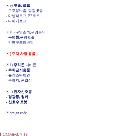
9)
밧줄, 로프
- 구조용밧줄, 형광밧줄
- 마닐라로프, PP로프
- 타이거로프
10) 구명조끼,구명동의
- 구명환
,구명밧줄
- 인명구조장비함
[ 주차 차량 용품 ]
1)
주차콘
러버콘
-
주차금지용품
- 플라스틱체인
- 콘표지, 콘걸이
4)
전자신호봉
- 경광등, 윙커
- 신호수 로봇
design code