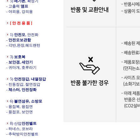
5)
메가폰
, 확성기
- 고출력
앰프
- 야외용, 강의용
[ 안 전 용 품 ]
1)
안전모
, 안전화
-
안전모보관함
- 각반,완장,헤드랜턴
3)
보호복
-
보안경, 세안기
- 귀마개, 호루라기
5)
안전장갑, 내열장갑
- 진동장갑, 절연장갑
- 체스터, 안전장화
6)
불연섬유, 소방포
- 용접복, 용접면
- 용접포, 보안면
8) 산업
안전벨트
- 하네스, 코브라
- 추락방지안전벨트