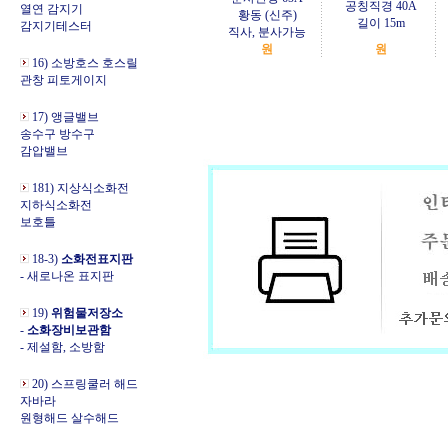
공칭직경 40A
열연 감지기
황동 (신주)
길이 15m
감지기테스터
직사, 분사가능
원
원
16) 소방호스 호스릴
관창 피토게이지
17) 앵글밸브
송수구 방수구
감압밸브
181) 지상식소화전
지하식소화전
보호틀
18-3)
소화전표지판
- 새로나온 표지판
19)
위험물저장소
-
소화장비보관함
- 제설함, 소방함
20) 스프링쿨러 해드
자바라
원형해드 살수해드