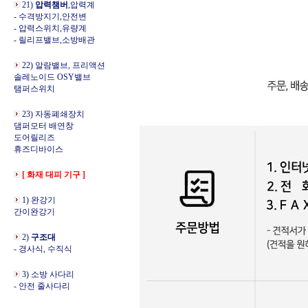
21)
압력챔버
,압력계
- 수격방지기,안전변
- 압력스위치,유량계
- 릴리프밸브,소방배관
22) 알람밸브, 프리액션
솔레노이드 OSY밸브
탬퍼스위치
23) 자동폐쇄장치
댐퍼모터 배연창
도어릴리즈
휴즈디바이스
[ 화재 대피 기구 ]
1) 완강기
간이완강기
2)
구조대
- 경사식, 수직식
3) 소방 사다리
- 안전 줄사다리