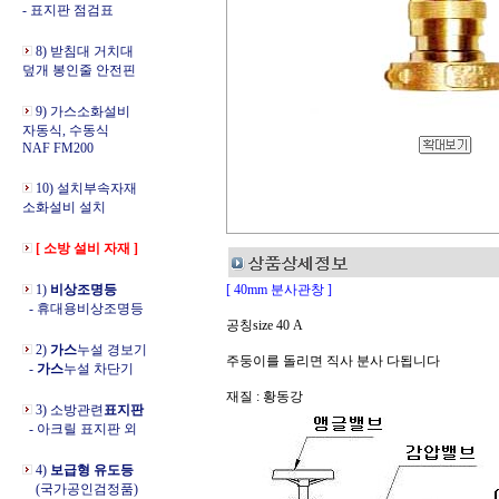
- 표지판 점검표
8) 받침대 거치대
덮개 봉인줄 안전핀
9) 가스소화설비
자동식, 수동식
NAF FM200
10) 설치부속자재
소화설비 설치
[ 소방 설비 자재 ]
1)
비상조명등
[ 40mm 분사관창 ]
- 휴대용비상조명등
공칭size 40 A
2)
가스
누설 경보기
주둥이를 돌리면 직사 분사 다됩니다
-
가스
누설 차단기
재질 : 황동강
3) 소방관련
표지판
- 아크릴 표지판 외
4)
보급형 유도등
(국가공인검정품)