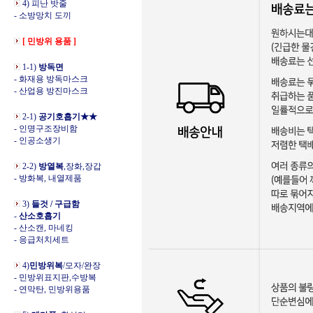
4) 피난 밧줄
- 소방망치 도끼
[ 민방위 용품 ]
1-1)
방독면
- 화재용 방독마스크
- 산업용 방진마스크
2-1)
공기호흡기★★
- 인명구조장비함
- 인공소생기
2-2)
방열복
,장화,장갑
- 방화복, 내열제품
3)
들것 / 구급함
-
산소호흡기
- 산소캔, 마네킹
- 응급처치세트
4)
민방위복
/모자/완장
- 민방위표지판,수방복
- 연막탄, 민방위용품