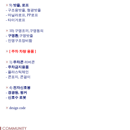
9)
밧줄, 로프
- 구조용밧줄, 형광밧줄
- 마닐라로프, PP로프
- 타이거로프
10) 구명조끼,구명동의
- 구명환
,구명밧줄
- 인명구조장비함
[ 주차 차량 용품 ]
1)
주차콘
러버콘
-
주차금지용품
- 플라스틱체인
- 콘표지, 콘걸이
4)
전자신호봉
- 경광등, 윙커
- 신호수 로봇
design code