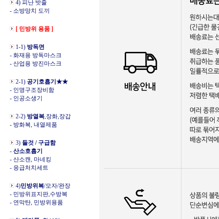
4) 피난 밧줄
- 소방망치 도끼
[ 민방위 용품 ]
1-1)
방독면
- 화재용 방독마스크
- 산업용 방진마스크
2-1)
공기호흡기★★
- 인명구조장비함
- 인공소생기
2-2)
방열복
,장화,장갑
- 방화복, 내열제품
3)
들것 / 구급함
-
산소호흡기
- 산소캔, 마네킹
- 응급처치세트
4)
민방위복
/모자/완장
- 민방위표지판,수방복
- 연막탄, 민방위용품