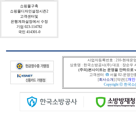
쇼핑몰구축
쇼핑몰디자인설정시즌2
고객센터및
은행계좌설정에서 수정
기업 023-114782
국민 414301-0
사업자등록번호 : 210-현재운
상호명 : 한국소방공사(주) 대표 : 장순
(주의)본사이트는 운영을 안하므로 www
고객센터
서울 02-운영안함
개인
[
회사소개
] [
약관
] [
Copyright ⓒ
한국소