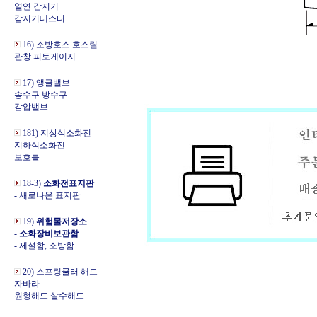
열연 감지기
감지기테스터
16) 소방호스 호스릴
관창 피토게이지
17) 앵글밸브
송수구 방수구
감압밸브
181) 지상식소화전
지하식소화전
보호틀
18-3)
소화전표지판
- 새로나온 표지판
19)
위험물저장소
-
소화장비보관함
- 제설함, 소방함
20) 스프링쿨러 해드
자바라
원형해드 살수해드