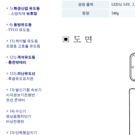
광원 출력
LED식 3.6V, 
5)
화경산업 유도등
중량
540g
- 소방자재
보호망
6)
동방유도등
- TYCO 유도등
11) 케이텔 유도등
조명등 고효율 유도등
121)
객석유도등
- 충전밧데리
122)
피난유도선
- 축광유도표지판
13) 발신기함 속보기
시각경보기전원반
전선 콘넥터
14) 수신기
영상음향차단기
비상전원반
15) 단독형감지기