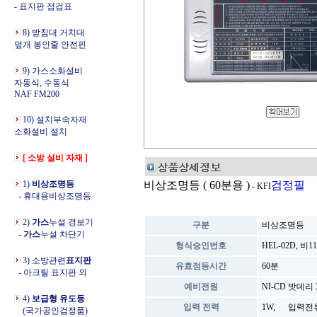
- 표지판 점검표
8) 받침대 거치대
덮개 봉인줄 안전핀
9) 가스소화설비
자동식, 수동식
NAF FM200
10) 설치부속자재
소화설비 설치
[ 소방 설비 자재 ]
1)
비상조명등
비상조명등 ( 60분용 )
검정필
- KFI
- 휴대용비상조명등
2)
가스
누설 경보기
구분
비상조명등
-
가스
누설 차단기
형식승인번호
HEL-02D, 비11
3) 소방관련
표지판
유효점등시간
60분
- 아크릴 표지판 외
예비전원
NI-CD 밧데리 3
4)
보급형 유도등
입력 전력
1W, 입력전류
(국가공인검정품)