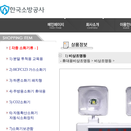
[ 각종 소화기류 ↓ ]
1)
비상조명등
1) 분말 투척용 교육용
- 휴대용비상조명등
>
비상조명등
>
2) HCFC123 가스소화기
3) 하론소화기 패치형
4) 주방용소화기 휴대용
5) CO2소화기
6) 자동확산소화기
자동식소화장치
7)소화기보관함