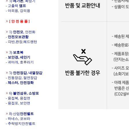
5)
메가폰
, 확성기
- 고출력
앰프
- 야외용, 강의용
[ 안 전 용 품 ]
1)
안전모
, 안전화
-
안전모보관함
- 각반,완장,헤드랜턴
3)
보호복
-
보안경, 세안기
- 귀마개, 호루라기
5)
안전장갑, 내열장갑
- 진동장갑, 절연장갑
- 체스터, 안전장화
6)
불연섬유, 소방포
- 용접복, 용접면
- 용접포, 보안면
8) 산업
안전벨트
- 하네스, 코브라
- 추락방지안전벨트