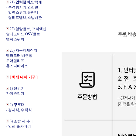
21)
압력챔버
,압력계
- 수격방지기,안전변
- 압력스위치,유량계
- 릴리프밸브,소방배관
22) 알람밸브, 프리액션
솔레노이드 OSY밸브
탬퍼스위치
23) 자동폐쇄장치
댐퍼모터 배연창
도어릴리즈
휴즈디바이스
[ 화재 대피 기구 ]
1) 완강기
간이완강기
2)
구조대
- 경사식, 수직식
3) 소방 사다리
- 안전 줄사다리