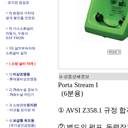
- 표지판 점검표
8) 받침대 거치대
덮개 봉인줄 안전핀
9) 가스소화설비
자동식, 수동식
NAF FM200
10) 설치부속자재
소화설비 설치
[ 소방 설비 자재 ]
1)
비상조명등
- 휴대용비상조명등
Porta Stream I
2)
가스
누설 경보기
(6분용)
-
가스
누설 차단기
3) 소방관련
표지판
① AVSI Z358.1 규정
- 아크릴 표지판 외
4)
보급형 유도등
(국가공인검정품)
② 별도의 펌프, 동력