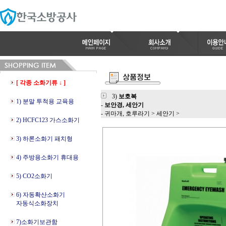
[ 각종 소화기류 ↓ ]
3)
보호복
1) 분말 투척용 교육용
-
보안경, 세안기
- 귀마개, 호루라기
>
세안기
>
2) HCFC123 가스소화기
3) 하론소화기 패치형
4) 주방용소화기 휴대용
5) CO2소화기
6) 자동확산소화기
자동식소화장치
7)소화기보관함