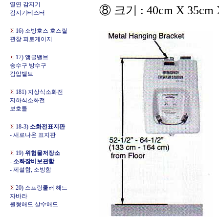
열연 감지기
⑧ 크기 : 40cm X 35cm 
감지기테스터
16) 소방호스 호스릴
관창 피토게이지
17) 앵글밸브
송수구 방수구
감압밸브
181) 지상식소화전
지하식소화전
보호틀
18-3)
소화전표지판
- 새로나온 표지판
19)
위험물저장소
-
소화장비보관함
- 제설함, 소방함
20) 스프링쿨러 해드
자바라
원형해드 살수해드