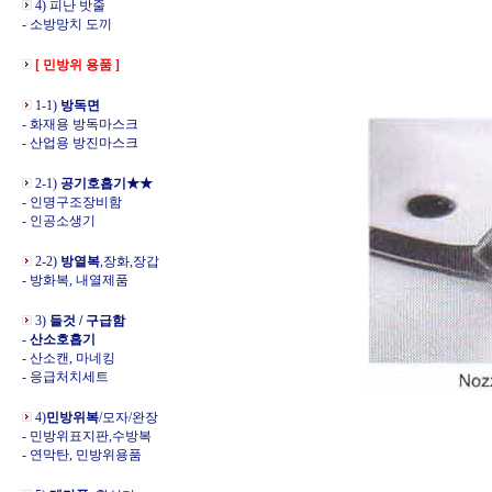
4) 피난 밧줄
- 소방망치 도끼
[ 민방위 용품 ]
1-1)
방독면
- 화재용 방독마스크
- 산업용 방진마스크
2-1)
공기호흡기★★
- 인명구조장비함
- 인공소생기
2-2)
방열복
,장화,장갑
- 방화복, 내열제품
3)
들것 / 구급함
-
산소호흡기
- 산소캔, 마네킹
- 응급처치세트
4)
민방위복
/모자/완장
- 민방위표지판,수방복
- 연막탄, 민방위용품