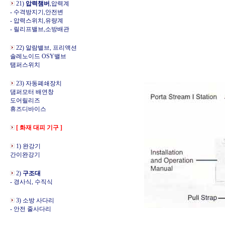
21)
압력챔버
,압력계
- 수격방지기,안전변
- 압력스위치,유량계
- 릴리프밸브,소방배관
22) 알람밸브, 프리액션
솔레노이드 OSY밸브
탬퍼스위치
23) 자동폐쇄장치
댐퍼모터 배연창
도어릴리즈
휴즈디바이스
[ 화재 대피 기구 ]
1) 완강기
간이완강기
2)
구조대
- 경사식, 수직식
3) 소방 사다리
- 안전 줄사다리