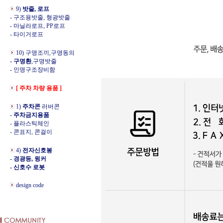
9)
밧줄, 로프
- 구조용밧줄, 형광밧줄
- 마닐라로프, PP로프
- 타이거로프
10) 구명조끼,구명동의
- 구명환
,구명밧줄
- 인명구조장비함
[ 주차 차량 용품 ]
1)
주차콘
러버콘
-
주차금지용품
- 플라스틱체인
- 콘표지, 콘걸이
4)
전자신호봉
- 경광등, 윙커
- 신호수 로봇
design code