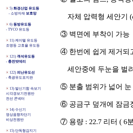
5)
화경산업 유도등
- 소방자재
보호망
자체 압력형 세안기 (eye
6)
동방유도등
- TYCO 유도등
③ 벽면에 부착이 가능
11) 케이텔 유도등
조명등 고효율 유도등
④ 한번에 쉽게 제거되
121)
객석유도등
- 충전밧데리
세안중에 두눈을 벌려
122)
피난유도선
- 축광유도표지판
⑤ 분출 범위가 넓어 
13) 발신기함 속보기
시각경보기전원반
전선 콘넥터
⑥ 공금구 덮개에 잠금
14) 수신기
영상음향차단기
비상전원반
⑦ 용량 : 22.7 리터 ( 6
15) 단독형감지기