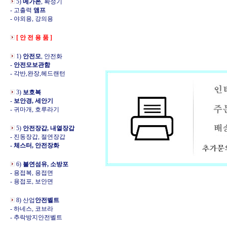
5)
메가폰
, 확성기
- 고출력
앰프
- 야외용, 강의용
[ 안 전 용 품 ]
1)
안전모
, 안전화
-
안전모보관함
- 각반,완장,헤드랜턴
3)
보호복
-
보안경, 세안기
- 귀마개, 호루라기
5)
안전장갑, 내열장갑
- 진동장갑, 절연장갑
- 체스터, 안전장화
6)
불연섬유, 소방포
- 용접복, 용접면
- 용접포, 보안면
8) 산업
안전벨트
- 하네스, 코브라
- 추락방지안전벨트