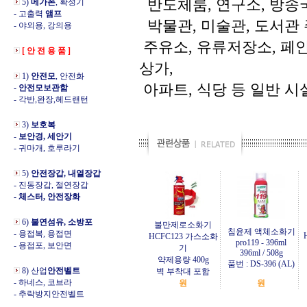
반도체룸, 연구소, 방
5)
메가폰
, 확성기
- 고출력
앰프
박물관, 미술관, 도서관 
- 야외용, 강의용
주유소, 유류저장소, 페인
[ 안 전 용 품 ]
상가,
1)
안전모
, 안전화
아파트, 식당 등 일반 시
-
안전모보관함
- 각반,완장,헤드랜턴
3)
보호복
-
보안경, 세안기
- 귀마개, 호루라기
5)
안전장갑, 내열장갑
- 진동장갑, 절연장갑
- 체스터, 안전장화
6)
불연섬유, 소방포
불만제로소화기
침윤제 액체소화기
- 용접복, 용접면
HCFC123 가스소화
pro119 - 396ml
- 용접포, 보안면
기
396ml / 508g
약제용량 400g
품번 : DS-396 (AL)
8) 산업
안전벨트
벽 부착대 포함
- 하네스, 코브라
원
원
- 추락방지안전벨트