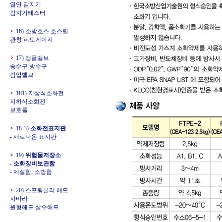
열연 감지기
감지기테스터
16) 소방호스 호스릴
관창 피토게이지
17) 앵글밸브
송수구 방수구
감압밸브
181) 지상식소화전
지하식소화전
보호틀
18-3)
소화전표지판
- 새로나온 표지판
19)
위험물저장소
-
소화장비보관함
- 제설함, 소방함
20) 스프링쿨러 해드
자바라
원형해드 살수해드