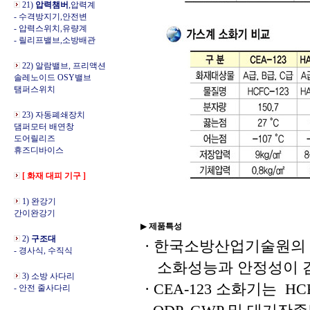
21)
압력챔버
,압력계
- 수격방지기,안전변
- 압력스위치,유량계
- 릴리프밸브,소방배관
22) 알람밸브, 프리액션
솔레노이드 OSY밸브
탬퍼스위치
23) 자동폐쇄장치
댐퍼모터 배연창
도어릴리즈
휴즈디바이스
[ 화재 대피 기구 ]
1) 완강기
간이완강기
▶
제품특성
2)
구조대
· 한국소방산업기술원의
- 경사식, 수직식
소화성능과 안정성이 
3) 소방 사다리
· CEA-123 소화기는 HCFC
- 안전 줄사다리