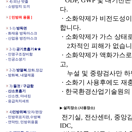
ODP, GWP 및 대기
4) 피난 밧줄
- 소방망치 도끼
다.
· 소화약제가 비전도성이
[ 민방위 용품 ]
합니다.
1-1)
방독면
- 화재용 방독마스크
· 소화약제가 가스 상태
- 산업용 방진마스크
2차적인 피해가 없습니
2-1)
공기호흡기★★
· 소화약제가 액화가스로
- 인명구조장비함
- 인공소생기
고,
2-2)
방열복
,장화,장갑
누설 및 중량검사만 하
- 방화복, 내열제품
· 소화기 사용후에도 재
3)
들것 / 구급함
· 한국환경산업기술원의 친
-
산소호흡기
- 산소캔, 마네킹
- 응급처치세트
▶
설치장소 (사용장소)
4)
민방위복
/모자/완장
전기실, 전산센터, 중앙감시
- 민방위표지판,수방복
- 연막탄, 민방위용품
IDC,