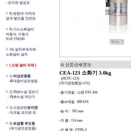
- 표지판 점검표
8) 받침대 거치대
덮개 봉인줄 안전핀
9) 가스소화설비
자동식, 수동식
NAF FM200
10) 설치부속자재
소화설비 설치
[ 소방 설비 자재 ]
CEA-123
소화기 3.0kg
1)
비상조명등
(HCFC-123)
- 휴대용비상조명등
(국가검정품입니다)
2)
가스
누설 경보기
-용기재질 : 스텐 STS 304
-
가스
누설 차단기
-밸브재질 : BRASS
3) 소방관련
표지판
-높 이 : 505 mm
- 아크릴 표지판 외
-지 름 : 114 mm
4)
보급형 유도등
(국가공인검정품)
-모 델 명 : FTPE-3