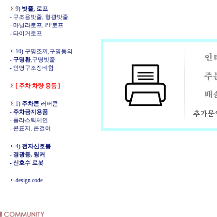
9)
밧줄, 로프
- 구조용밧줄, 형광밧줄
- 마닐라로프, PP로프
- 타이거로프
10) 구명조끼,구명동의
- 구명환
,구명밧줄
- 인명구조장비함
[ 주차 차량 용품 ]
1)
주차콘
러버콘
-
주차금지용품
- 플라스틱체인
- 콘표지, 콘걸이
4)
전자신호봉
- 경광등, 윙커
- 신호수 로봇
design code