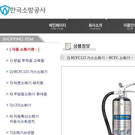
[ 각종 소화기류 ↓ ]
2) HCFC123 가스소화기
>
HCFC 소화기
>
1) 분말 투척용 교육용
2) HCFC123 가스소화기
3) 하론소화기 패치형
4) 주방용소화기 휴대용
5) CO2소화기
6) 자동확산소화기
자동식소화장치
7)소화기보관함