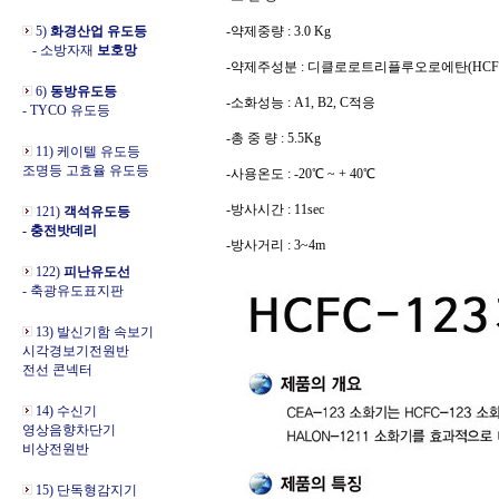
5)
화경산업 유도등
-약제중량 : 3.0 Kg
- 소방자재
보호망
-약제주성분 : 디클로로트리플루오로에탄(HCFC-
6)
동방유도등
-소화성능 : A1, B2, C적응
- TYCO 유도등
-총 중 량 : 5.5Kg
11) 케이텔 유도등
조명등 고효율 유도등
-사용온도 : -20℃ ~ + 40℃
-방사시간 : 11sec
121)
객석유도등
- 충전밧데리
-방사거리 : 3~4m
122)
피난유도선
- 축광유도표지판
13) 발신기함 속보기
시각경보기전원반
전선 콘넥터
14) 수신기
영상음향차단기
비상전원반
15) 단독형감지기