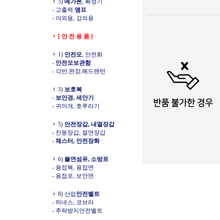
5)
메가폰
, 확성기
- 고출력
앰프
- 야외용, 강의용
[ 안 전 용 품 ]
1)
안전모
, 안전화
-
안전모보관함
- 각반,완장,헤드랜턴
3)
보호복
-
보안경, 세안기
- 귀마개, 호루라기
5)
안전장갑, 내열장갑
- 진동장갑, 절연장갑
- 체스터, 안전장화
6)
불연섬유, 소방포
- 용접복, 용접면
- 용접포, 보안면
8) 산업
안전벨트
- 하네스, 코브라
- 추락방지안전벨트