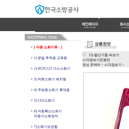
[ 각종 소화기류 ↓ ]
13) 발신기함 속보기
1) 분말 투척용 교육용
시각경보기전원반
전선 콘넥터
>
시각경보기
>
2) HCFC123 가스소화기
3) 하론소화기 패치형
4) 주방용소화기 휴대용
5) CO2소화기
6) 자동확산소화기
자동식소화장치
7)소화기보관함