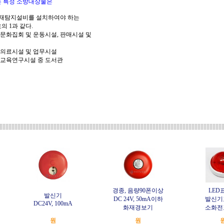
 특정 소방대상물은
재탐지설비를 설치하여야 하는
음 각호의 1과 같다.
 문화집회 및 운동시설, 판매시설 및
설
설ㆍ의료시설 및 업무시설
국, 교육연구시설 중 도서관
경종, 음량90폰이상
LED
발신기
DC 24V, 50mA이하
발신기
DC24V, 100mA
화재경보기
소화전
원
원