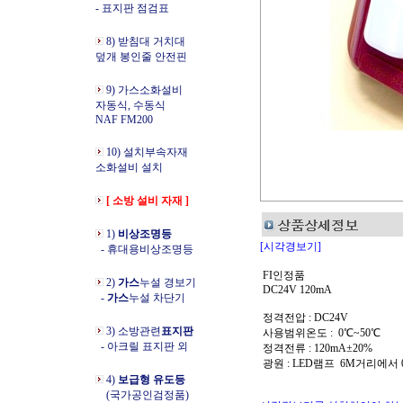
- 표지판 점검표
8) 받침대 거치대
덮개 봉인줄 안전핀
9) 가스소화설비
자동식, 수동식
NAF FM200
10) 설치부속자재
소화설비 설치
[ 소방 설비 자재 ]
1)
비상조명등
[시각경보기]
- 휴대용비상조명등
FI인정품
2)
가스
누설 경보기
DC24V 120mA
-
가스
누설 차단기
정격전압 : DC24V
3) 소방관련
표지판
사용범위온도 : 0℃~50℃
- 아크릴 표지판 외
정격전류 : 120mA±20%
광원 : LED램프 6M거리에서 0
4)
보급형 유도등
(국가공인검정품)