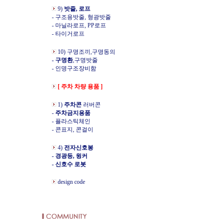
9)
밧줄, 로프
- 구조용밧줄, 형광밧줄
- 마닐라로프, PP로프
- 타이거로프
10) 구명조끼,구명동의
- 구명환
,구명밧줄
- 인명구조장비함
[ 주차 차량 용품 ]
1)
주차콘
러버콘
-
주차금지용품
- 플라스틱체인
- 콘표지, 콘걸이
4)
전자신호봉
- 경광등, 윙커
- 신호수 로봇
design code