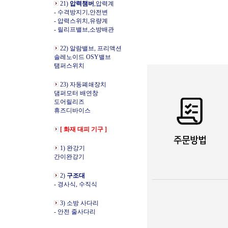
21)
압력챔버
,압력계
- 수격방지기,안전변
- 압력스위치,유량계
- 릴리프밸브,소방배관
22) 알람밸브, 프리액션
솔레노이드 OSY밸브
탬퍼스위치
23) 자동폐쇄장치
댐퍼모터 배연창
도어릴리즈
휴즈디바이스
[ 화재 대피 기구 ]
1) 완강기
간이완강기
2)
구조대
- 경사식, 수직식
3) 소방 사다리
- 안전 줄사다리