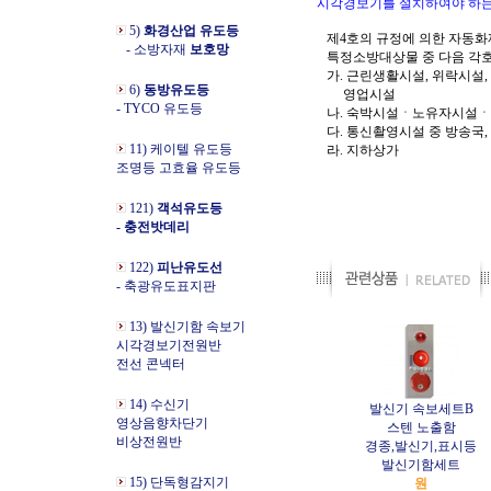
시각경보기를 설치하여야 하는
5)
화경산업 유도등
제4호의 규정에 의한 자동화
- 소방자재
보호망
특정소방대상물 중 다
가. 근린생활시설, 위락시설,
6)
동방유도등
영업시
- TYCO 유도등
나. 숙박시설ㆍ노유자시
다. 통신촬영시설 중 방송
11) 케이텔 유도등
라. 지하상가
조명등 고효율 유도등
121)
객석유도등
- 충전밧데리
122)
피난유도선
- 축광유도표지판
13) 발신기함 속보기
시각경보기전원반
전선 콘넥터
14) 수신기
발신기 속보세트B
영상음향차단기
스텐 노출함
비상전원반
경종,발신기,표시등
발신기함세트
15) 단독형감지기
원