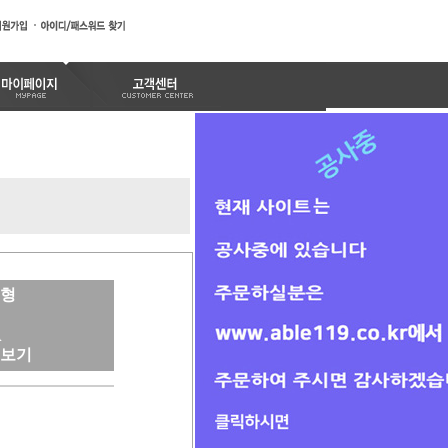
급형
A
경보기