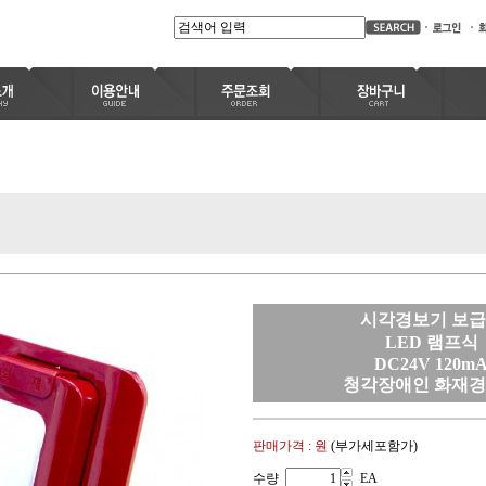
시각경보기 보
LED 램프식
DC24V 120m
청각장애인 화재
판매가격 :
원
(부가세포함가)
수량
EA