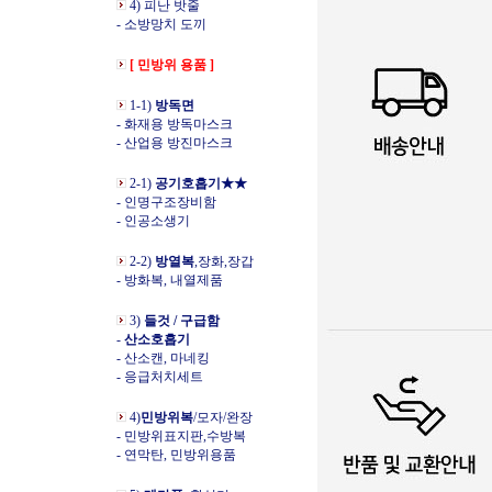
4) 피난 밧줄
- 소방망치 도끼
[ 민방위 용품 ]
1-1)
방독면
- 화재용 방독마스크
- 산업용 방진마스크
2-1)
공기호흡기★★
- 인명구조장비함
- 인공소생기
2-2)
방열복
,장화,장갑
- 방화복, 내열제품
3)
들것 / 구급함
-
산소호흡기
- 산소캔, 마네킹
- 응급처치세트
4)
민방위복
/모자/완장
- 민방위표지판,수방복
- 연막탄, 민방위용품