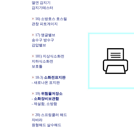
열연 감지기
감지기테스터
16) 소방호스 호스릴
관창 피토게이지
17) 앵글밸브
송수구 방수구
감압밸브
181) 지상식소화전
지하식소화전
보호틀
18-3)
소화전표지판
- 새로나온 표지판
19)
위험물저장소
-
소화장비보관함
- 제설함, 소방함
20) 스프링쿨러 해드
자바라
원형해드 살수해드