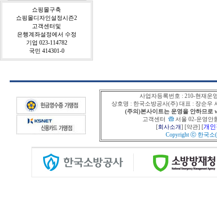
쇼핑몰구축
쇼핑몰디자인설정시즌2
고객센터및
은행계좌설정에서 수정
기업 023-114782
국민 414301-0
사업자등록번호 : 210-현재운
상호명 : 한국소방공사(주) 대표 : 장순
(주의)본사이트는 운영을 안하므로 www
고객센터
서울 02-운영안함
개인
[
회사소개
] [
약관
] [
Copyright ⓒ
한국소