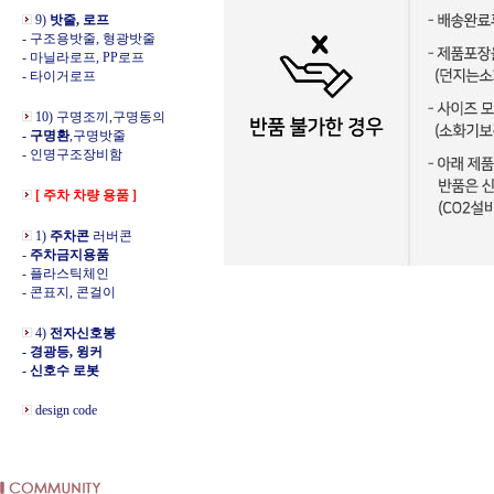
9)
밧줄, 로프
- 구조용밧줄, 형광밧줄
- 마닐라로프, PP로프
- 타이거로프
10) 구명조끼,구명동의
- 구명환
,구명밧줄
- 인명구조장비함
[ 주차 차량 용품 ]
1)
주차콘
러버콘
-
주차금지용품
- 플라스틱체인
- 콘표지, 콘걸이
4)
전자신호봉
- 경광등, 윙커
- 신호수 로봇
design code