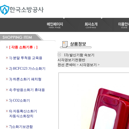
[ 각종 소화기류 ↓ ]
13) 발신기함 속보기
1) 분말 투척용 교육용
시각경보기전원반
전선 콘넥터
>
시각경보기
>
2) HCFC123 가스소화기
3) 하론소화기 패치형
4) 주방용소화기 휴대용
5) CO2소화기
6) 자동확산소화기
자동식소화장치
7)소화기보관함