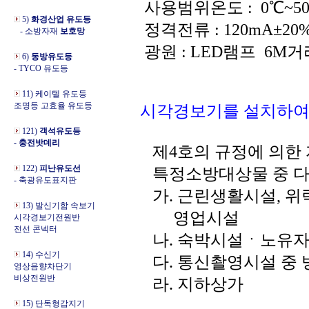
사용범위온도 : 0℃~5
5)
화경산업 유도등
정격전류 : 120mA±20
- 소방자재
보호망
광원 : LED램프 6M거
6)
동방유도등
- TYCO 유도등
11) 케이텔 유도등
조명등 고효율 유도등
시각경보기를 설치하여
121)
객석유도등
- 충전밧데리
제4호의 규정에 의한
122)
피난유도선
특정소방대상물 중
- 축광유도표지판
가. 근린생활시설, 위
13) 발신기함 속보기
영업
시각경보기전원반
전선 콘넥터
나. 숙박시설ㆍ노
14) 수신기
다. 통신촬영시설 중
영상음향차단기
비상전원반
라. 지하상가
15) 단독형감지기