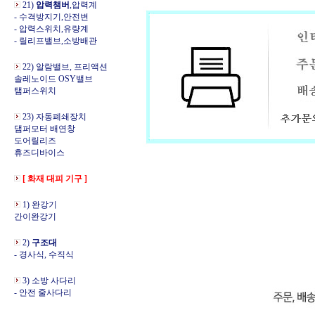
21)
압력챔버
,압력계
- 수격방지기,안전변
- 압력스위치,유량계
- 릴리프밸브,소방배관
22) 알람밸브, 프리액션
솔레노이드 OSY밸브
탬퍼스위치
23) 자동폐쇄장치
댐퍼모터 배연창
도어릴리즈
휴즈디바이스
[ 화재 대피 기구 ]
1) 완강기
간이완강기
2)
구조대
- 경사식, 수직식
3) 소방 사다리
- 안전 줄사다리