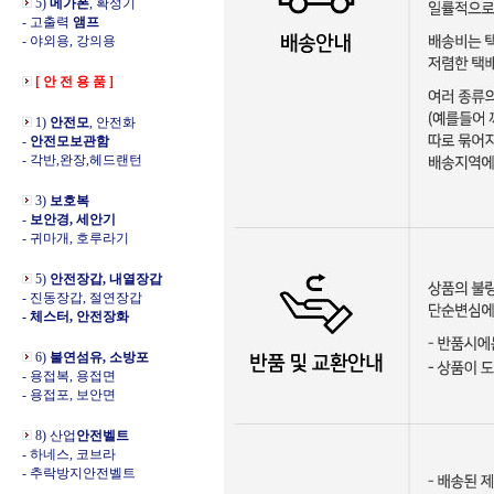
5)
메가폰
, 확성기
- 고출력
앰프
- 야외용, 강의용
[ 안 전 용 품 ]
1)
안전모
, 안전화
-
안전모보관함
- 각반,완장,헤드랜턴
3)
보호복
-
보안경, 세안기
- 귀마개, 호루라기
5)
안전장갑, 내열장갑
- 진동장갑, 절연장갑
- 체스터, 안전장화
6)
불연섬유, 소방포
- 용접복, 용접면
- 용접포, 보안면
8) 산업
안전벨트
- 하네스, 코브라
- 추락방지안전벨트