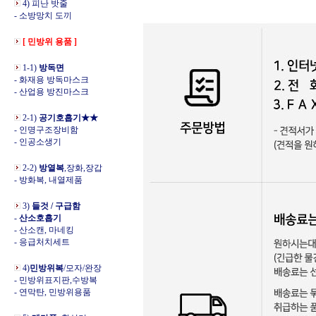
4) 피난 밧줄
- 소방망치 도끼
[ 민방위 용품 ]
1-1)
방독면
- 화재용 방독마스크
- 산업용 방진마스크
2-1)
공기호흡기★★
- 인명구조장비함
- 인공소생기
2-2)
방열복
,장화,장갑
- 방화복, 내열제품
3)
들것 / 구급함
-
산소호흡기
- 산소캔, 마네킹
- 응급처치세트
4)
민방위복
/모자/완장
- 민방위표지판,수방복
- 연막탄, 민방위용품