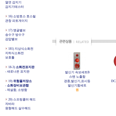
열연 감지기
감지기테스터
16) 소방호스 호스릴
관창 피토게이지
17) 앵글밸브
송수구 방수구
감압밸브
181) 지상식소화전
지하식소화전
보호틀
18-3)
소화전표지판
- 새로나온 표지판
발신기 속보세트B
스텐 노출함
19)
위험물저장소
경종,발신기,표시등
DC
-
소화장비보관함
발신기함세트
- 제설함, 소방함
원
20) 스프링쿨러 해드
자바라
원형해드 살수해드