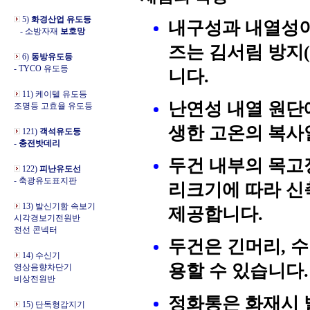
5)
화경산업 유도등
내구성과 내열성이
- 소방자재
보호망
즈는 김서림 방지(
6)
동방유도등
- TYCO 유도등
니다.
11) 케이텔 유도등
난연성 내열 원단
조명등 고효율 유도등
생한 고온의 복사
121)
객석유도등
- 충전밧데리
두건 내부의 목고
122)
피난유도선
- 축광유도표지판
리크기에 따라 신
13) 발신기함 속보기
제공합니다.
시각경보기전원반
전선 콘넥터
두건은 긴머리, 수
14) 수신기
용할 수 있습니다.
영상음향차단기
비상전원반
정화통은 화재시 
15) 단독형감지기