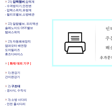
21)
압력챔버
,압력계
- 수격방지기,안전변
- 압력스위치,유량계
- 릴리프밸브,소방배관
22) 알람밸브, 프리액션
솔레노이드 OSY밸브
탬퍼스위치
23) 자동폐쇄장치
댐퍼모터 배연창
도어릴리즈
휴즈디바이스
[ 화재 대피 기구 ]
1) 완강기
간이완강기
2)
구조대
- 경사식, 수직식
3) 소방 사다리
- 안전 줄사다리