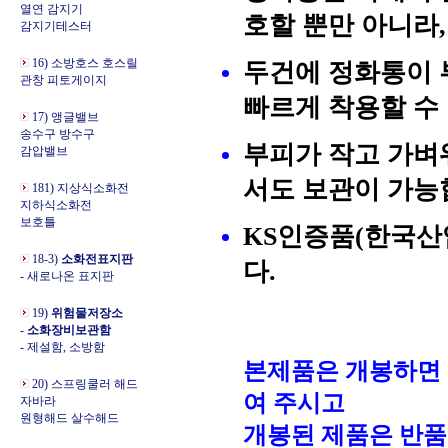
열연 감지기
호할 뿐만 아니라
감지기테스터
16) 소방호스 호스릴
두건에 정화통이 
관창 피토게이지
빠르게 착용할 수
17) 앵글밸브
송수구 방수구
부피가 작고 가벼
감압밸브
서도 보관이 가능
181) 지상식소화전
지하식소화전
보호틀
KS인증품(한국산업
18-3)
소화전표지판
다.
- 새로나온 표지판
19)
위험물저장소
-
소화장비보관함
- 제설함, 소방함
본제품은 개봉하면
20) 스프링쿨러 해드
여 주시고
자바라
원형해드 살수해드
개봉된 제품은 반품