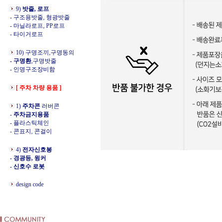
9)
밧줄, 로프
- 구조용밧줄, 형광밧줄
- 마닐라로프, PP로프
- 타이거로프
10) 구명조끼,구명동의
- 구명환
,구명밧줄
- 인명구조장비함
[ 주차 차량 용품 ]
1)
주차콘
러버콘
-
주차금지용품
- 플라스틱체인
- 콘표지, 콘걸이
4)
전자신호봉
- 경광등, 윙커
- 신호수 로봇
design code