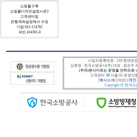
쇼핑몰구축
쇼핑몰디자인설정시즌2
고객센터및
은행계좌설정에서 수정
기업 023-114782
국민 414301-0
사업자등록번호 : 210-현재운
상호명 : 한국소방공사(주) 대표 : 장순
(주의)본사이트는 운영을 안하므로 www
고객센터
서울 02-운영안함
개인
[
회사소개
] [
약관
] [
Copyright ⓒ
한국소