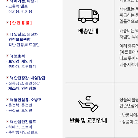
5)
메가폰
, 확성기
- 고출력
앰프
- 야외용, 강의용
[ 안 전 용 품 ]
1)
안전모
, 안전화
-
안전모보관함
- 각반,완장,헤드랜턴
3)
보호복
-
보안경, 세안기
- 귀마개, 호루라기
5)
안전장갑, 내열장갑
- 진동장갑, 절연장갑
- 체스터, 안전장화
6)
불연섬유, 소방포
- 용접복, 용접면
- 용접포, 보안면
8) 산업
안전벨트
- 하네스, 코브라
- 추락방지안전벨트