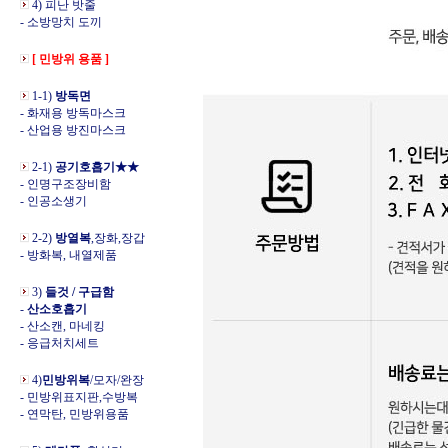
4) 피난 밧줄
- 소방망치 도끼
[ 민방위 용품 ]
1-1)
방독면
- 화재용 방독마스크
- 산업용 방진마스크
2-1)
공기호흡기★★
- 인명구조장비함
- 인공소생기
2-2)
방열복
,장화,장갑
- 방화복, 내열제품
3)
들것 / 구급함
-
산소호흡기
- 산소캔, 마네킹
- 응급처치세트
4)
민방위복
/모자/완장
- 민방위표지판,수방복
- 연막탄, 민방위용품