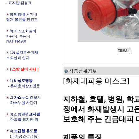
- 표지판 점검표
8) 받침대 거치대
덮개 봉인줄 안전핀
9) 가스소화설비
자동식, 수동식
NAF FM200
10) 설치부속자재
소화설비 설치
[ 소방 설비 자재 ]
[화재대피용 마스크]
1)
비상조명등
- 휴대용비상조명등
2)
가스
누설 경보기
지하철, 호텔, 병원, 
-
가스
누설 차단기
정에서 화재발생시 고온
3) 소방관련
표지판
보호해 주는 긴급대피 
- 아크릴 표지판 외
4)
보급형 유도등
제품의 특징
(국가공인검정품)