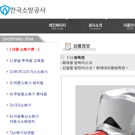
[ 각종 소화기류 ↓ ]
1-1)
방독면
1) 분말 투척용 교육용
- 화재용 방독마스크
- 산업용 방진마스크
>
화재대피용방독면
>
2) HCFC123 가스소화기
3) 하론소화기 패치형
4) 주방용소화기 휴대용
5) CO2소화기
6) 자동확산소화기
자동식소화장치
7)소화기보관함