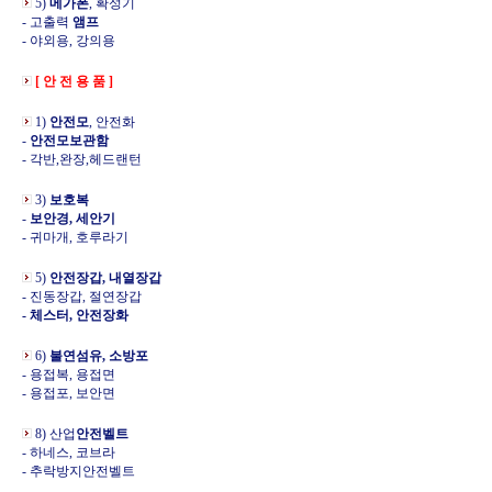
5)
메가폰
, 확성기
- 고출력
앰프
- 야외용, 강의용
[ 안 전 용 품 ]
1)
안전모
, 안전화
-
안전모보관함
- 각반,완장,헤드랜턴
3)
보호복
-
보안경, 세안기
- 귀마개, 호루라기
5)
안전장갑, 내열장갑
- 진동장갑, 절연장갑
- 체스터, 안전장화
6)
불연섬유, 소방포
- 용접복, 용접면
- 용접포, 보안면
8) 산업
안전벨트
- 하네스, 코브라
- 추락방지안전벨트