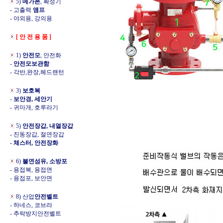
5)
메가폰
, 확성기
- 고출력
앰프
- 야외용, 강의용
[ 안 전 용 품 ]
1)
안전모
, 안전화
-
안전모보관함
- 각반,완장,헤드랜턴
3)
보호복
-
보안경, 세안기
- 귀마개, 호루라기
5)
안전장갑, 내열장갑
- 진동장갑, 절연장갑
- 체스터, 안전장화
6)
불연섬유, 소방포
- 용접복, 용접면
- 용접포, 보안면
8) 산업
안전벨트
- 하네스, 코브라
- 추락방지안전벨트