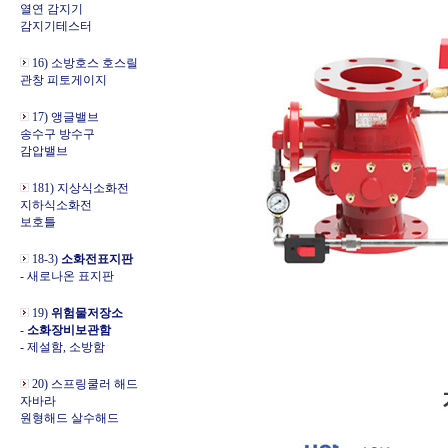
열연 감지기
감지기테스터
16) 소방호스 호스릴
관창 피토게이지
17) 앵글밸브
송수구 방수구
감압밸브
181) 지상식소화전
지하식소화전
보호틀
18-3)
소화전표지판
- 새로나온 표지판
19)
위험물저장소
-
소화장비보관함
- 제설함, 소방함
20) 스프링쿨러 해드
자바라
원형해드 살수해드