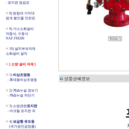
- 표지판 점검표
8) 받침대 거치대
덮개 봉인줄 안전핀
9) 가스소화설비
자동식, 수동식
NAF FM200
10) 설치부속자재
소화설비 설치
[ 소방 설비 자재 ]
1)
비상조명등
- 휴대용비상조명등
2)
가스
누설 경보기
-
가스
누설 차단기
3) 소방관련
표지판
- 아크릴 표지판 외
4)
보급형 유도등
(국가공인검정품)