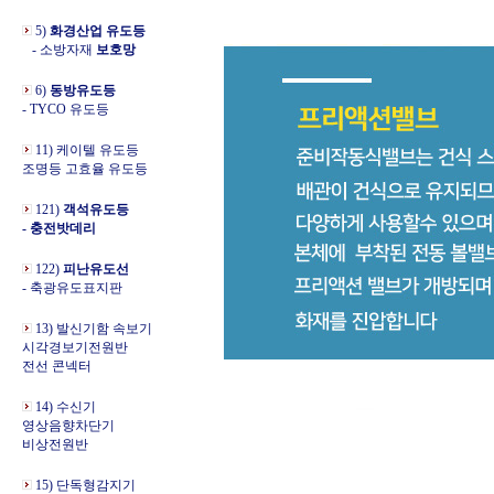
5)
화경산업 유도등
- 소방자재
보호망
6)
동방유도등
- TYCO 유도등
11) 케이텔 유도등
조명등 고효율 유도등
121)
객석유도등
- 충전밧데리
122)
피난유도선
- 축광유도표지판
13) 발신기함 속보기
시각경보기전원반
전선 콘넥터
14) 수신기
영상음향차단기
비상전원반
15) 단독형감지기