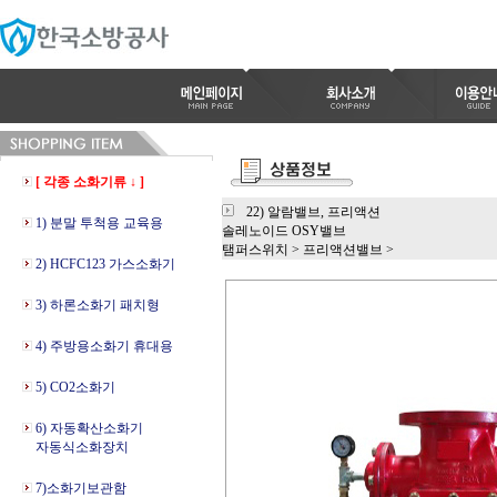
[ 각종 소화기류 ↓ ]
22) 알람밸브, 프리액션
1) 분말 투척용 교육용
솔레노이드 OSY밸브
탬퍼스위치
>
프리액션밸브
>
2) HCFC123 가스소화기
3) 하론소화기 패치형
4) 주방용소화기 휴대용
5) CO2소화기
6) 자동확산소화기
자동식소화장치
7)소화기보관함