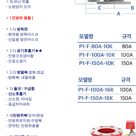
4) 피난 밧줄
- 소방망치 도끼
[ 민방위 용품 ]
1-1)
방독면
- 화재용 방독마스크
- 산업용 방진마스크
2-1)
공기호흡기★★
- 인명구조장비함
- 인공소생기
2-2)
방열복
,장화,장갑
- 방화복, 내열제품
3)
들것 / 구급함
-
산소호흡기
- 산소캔, 마네킹
- 응급처치세트
4)
민방위복
/모자/완장
- 민방위표지판,수방복
- 연막탄, 민방위용품