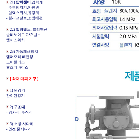
21)
압력챔버
,압력계
- 수격방지기,안전변
- 압력스위치,유량계
- 릴리프밸브,소방배관
22) 알람밸브, 프리액션
솔레노이드 OSY밸브
탬퍼스위치
23) 자동폐쇄장치
댐퍼모터 배연창
도어릴리즈
휴즈디바이스
[ 화재 대피 기구 ]
1) 완강기
간이완강기
2)
구조대
- 경사식, 수직식
3) 소방 사다리
- 안전 줄사다리