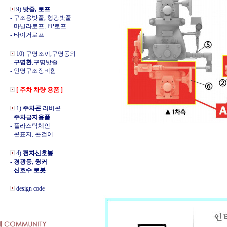
9)
밧줄, 로프
- 구조용밧줄, 형광밧줄
- 마닐라로프, PP로프
- 타이거로프
10) 구명조끼,구명동의
- 구명환
,구명밧줄
- 인명구조장비함
[ 주차 차량 용품 ]
1)
주차콘
러버콘
-
주차금지용품
- 플라스틱체인
- 콘표지, 콘걸이
4)
전자신호봉
- 경광등, 윙커
- 신호수 로봇
design code