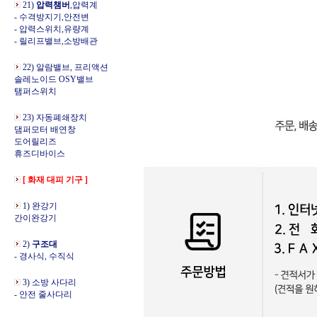
21)
압력챔버
,압력계
- 수격방지기,안전변
- 압력스위치,유량계
- 릴리프밸브,소방배관
22) 알람밸브, 프리액션
솔레노이드 OSY밸브
탬퍼스위치
23) 자동폐쇄장치
댐퍼모터 배연창
도어릴리즈
휴즈디바이스
[ 화재 대피 기구 ]
1) 완강기
간이완강기
2)
구조대
- 경사식, 수직식
3) 소방 사다리
- 안전 줄사다리