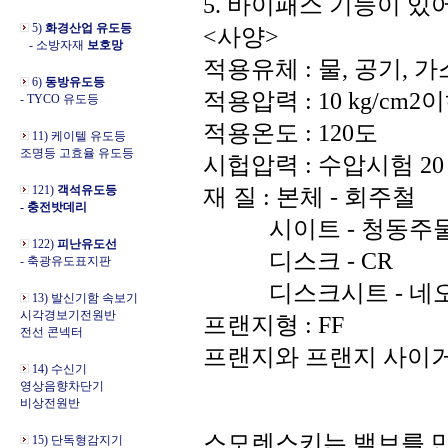
5. 바이패스 기능이 
5)
화경산업 유도등
<사양>
- 소방자재
보호망
적용유체 : 물, 공기, 가
6)
동방유도등
적용압력 : 10 kg/cm2
- TYCO 유도등
적용온도 : 120도
11) 케이텔 유도등
조명등 고효율 유도등
시헙압력 : 수압시험 20 k
121)
객석유도등
재 질 : 본체 - 회주철
- 충전밧데리
시이트 - 청동주
122)
피난유도선
디스크 - CR
- 축광유도표지판
디스크시트 - 네
13) 발신기함 속보기
시각경보기전원반
프랜지형 : FF
전선 콘넥터
프랜지와 프랜지 사이거리
14) 수신기
영상음향차단기
비상전원반
스모렌스키는 밸브를 만
15) 단독형감지기