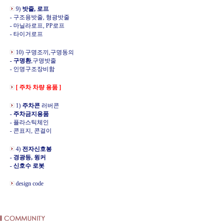
9)
밧줄, 로프
- 구조용밧줄, 형광밧줄
- 마닐라로프, PP로프
- 타이거로프
10) 구명조끼,구명동의
- 구명환
,구명밧줄
- 인명구조장비함
[ 주차 차량 용품 ]
1)
주차콘
러버콘
-
주차금지용품
- 플라스틱체인
- 콘표지, 콘걸이
4)
전자신호봉
- 경광등, 윙커
- 신호수 로봇
design code