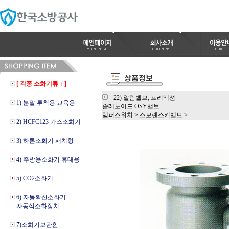
[ 각종 소화기류 ↓ ]
22) 알람밸브, 프리액션
1) 분말 투척용 교육용
솔레노이드 OSY밸브
탬퍼스위치
>
스모렌스키밸브
>
2) HCFC123 가스소화기
3) 하론소화기 패치형
4) 주방용소화기 휴대용
5) CO2소화기
6) 자동확산소화기
자동식소화장치
7)소화기보관함