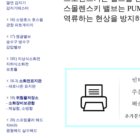
열연 감지기
스몰렌스키 밸브는 PU
감지기테스터
역류하는 현상을 방지하
16) 소방호스 호스릴
관창 피토게이지
17) 앵글밸브
송수구 방수구
감압밸브
181) 지상식소화전
지하식소화전
보호틀
18-3)
소화전표지판
- 새로나온 표지판
19)
위험물저장소
-
소화장비보관함
- 제설함, 소방함
20) 스프링쿨러 해드
자바라
원형해드 살수해드