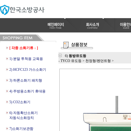
[ 각종 소화기류 ↓ ]
6)
동방유도등
1) 분말 투척용 교육용
- TYCO 유도등
>
천정형/펜던트형
>
2) HCFC123 가스소화기
3) 하론소화기 패치형
4) 주방용소화기 휴대용
5) CO2소화기
6) 자동확산소화기
자동식소화장치
7)소화기보관함