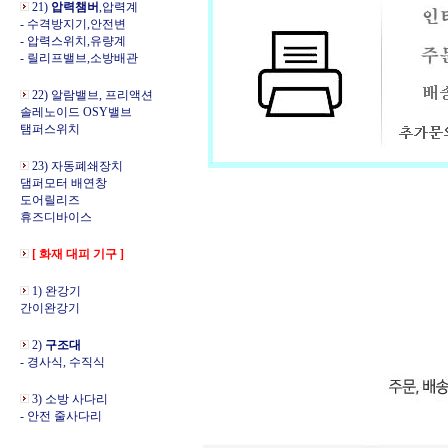
21)
압력챔버
,압력계
- 수격방지기,안전변
- 압력스위치,유량계
- 릴리프밸브,소방배관
22) 알람밸브, 프리액션
솔레노이드 OSY밸브
탬퍼스위치
23) 자동폐쇄장치
댐퍼모터 배연창
도어릴리즈
휴즈디바이스
[ 화재 대피 기구 ]
1) 완강기
간이완강기
2)
구조대
- 경사식, 수직식
3) 소방 사다리
- 안전 줄사다리