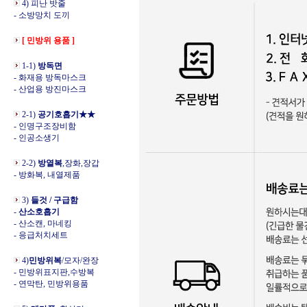
4) 피난 밧줄
- 소방망치 도끼
[ 민방위 용품 ]
1-1)
방독면
- 화재용 방독마스크
- 산업용 방진마스크
2-1)
공기호흡기★★
- 인명구조장비함
- 인공소생기
2-2)
방열복
,장화,장갑
- 방화복, 내열제품
3)
들것 / 구급함
-
산소호흡기
- 산소캔, 마네킹
- 응급처치세트
4)
민방위복
/모자/완장
- 민방위표지판,수방복
- 연막탄, 민방위용품