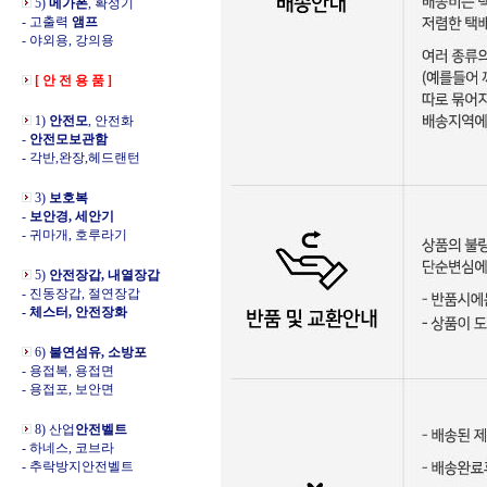
5)
메가폰
, 확성기
- 고출력
앰프
- 야외용, 강의용
[ 안 전 용 품 ]
1)
안전모
, 안전화
-
안전모보관함
- 각반,완장,헤드랜턴
3)
보호복
-
보안경, 세안기
- 귀마개, 호루라기
5)
안전장갑, 내열장갑
- 진동장갑, 절연장갑
- 체스터, 안전장화
6)
불연섬유, 소방포
- 용접복, 용접면
- 용접포, 보안면
8) 산업
안전벨트
- 하네스, 코브라
- 추락방지안전벨트