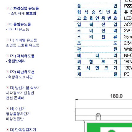
5)
화경산업 유도등
- 소방자재
보호망
6)
동방유도등
- TYCO 유도등
11) 케이텔 유도등
조명등 고효율 유도등
121)
객석유도등
- 충전밧데리
122)
피난유도선
- 축광유도표지판
13) 발신기함 속보기
시각경보기전원반
전선 콘넥터
14) 수신기
영상음향차단기
비상전원반
15) 단독형감지기