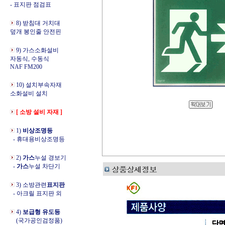
- 표지판 점검표
8) 받침대 거치대
덮개 봉인줄 안전핀
9) 가스소화설비
자동식, 수동식
NAF FM200
10) 설치부속자재
소화설비 설치
[ 소방 설비 자재 ]
1)
비상조명등
- 휴대용비상조명등
2)
가스
누설 경보기
-
가스
누설 차단기
3) 소방관련
표지판
- 아크릴 표지판 외
4)
보급형 유도등
(국가공인검정품)