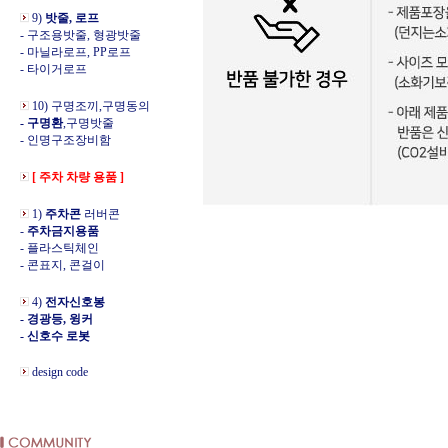
9)
밧줄, 로프
- 구조용밧줄, 형광밧줄
- 마닐라로프, PP로프
- 타이거로프
10) 구명조끼,구명동의
- 구명환
,구명밧줄
- 인명구조장비함
[ 주차 차량 용품 ]
1)
주차콘
러버콘
-
주차금지용품
- 플라스틱체인
- 콘표지, 콘걸이
4)
전자신호봉
- 경광등, 윙커
- 신호수 로봇
design code