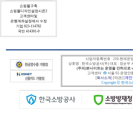
쇼핑몰구축
쇼핑몰디자인설정시즌2
고객센터및
은행계좌설정에서 수정
기업 023-114782
국민 414301-0
사업자등록번호 : 210-현재운
상호명 : 한국소방공사(주) 대표 : 장순
(주의)본사이트는 운영을 안하므로 www
고객센터
서울 02-운영안함
개인
[
회사소개
] [
약관
] [
Copyright ⓒ
한국소