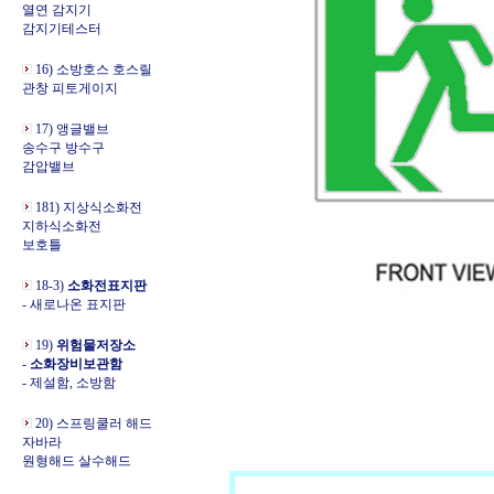
열연 감지기
감지기테스터
16) 소방호스 호스릴
관창 피토게이지
17) 앵글밸브
송수구 방수구
감압밸브
181) 지상식소화전
지하식소화전
보호틀
18-3)
소화전표지판
- 새로나온 표지판
19)
위험물저장소
-
소화장비보관함
- 제설함, 소방함
20) 스프링쿨러 해드
자바라
원형해드 살수해드