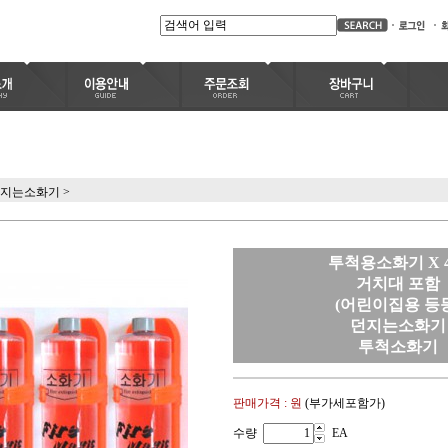
지는소화기
>
투척용소화기 X 
거치대 포함
(어린이집용 등등
던지는소화기
투척소화기
판매가격 :
원
(부가세포함가)
수량
EA