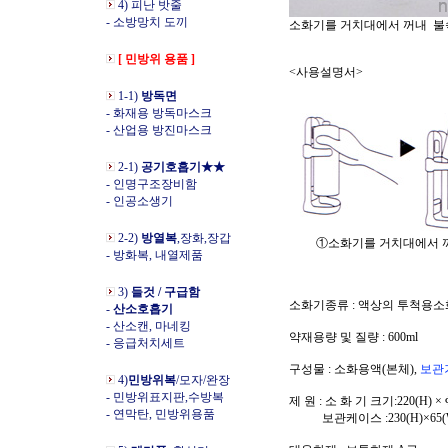
4) 피난 밧줄
- 소방망치 도끼
소화기를 거치대에서 꺼내 불
[ 민방위 용품 ]
<사용설명서>
1-1)
방독면
- 화재용 방독마스크
- 산업용 방진마스크
2-1)
공기호흡기★★
- 인명구조장비함
- 인공소생기
2-2)
방열복
,장화,장갑
①소화기를 거치대에서
- 방화복, 내열제품
3)
들것 / 구급함
소화기종류 : 액상의 투척용소
-
산소호흡기
- 산소캔, 마네킹
약재용량 및 질량 : 600ml
- 응급처치세트
구성물 : 소화용액(본체),
보관
4)
민방위복
/모자/완장
- 민방위표지판,수방복
제 원 : 소 화 기 크기:220(H) × 
- 연막탄, 민방위용품
보관케이스 :230(H)×65(W