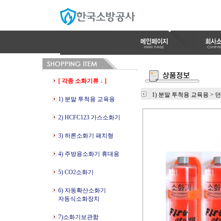
[ 각종 소화기류 ↓ ]
1) 분말 투척용 교육용
>
던
1) 분말 투척용 교육용
2) HCFC123 가스소화기
3) 하론소화기 패치형
4) 주방용소화기 휴대용
5) CO2소화기
6) 자동확산소화기
자동식소화장치
7)소화기보관함