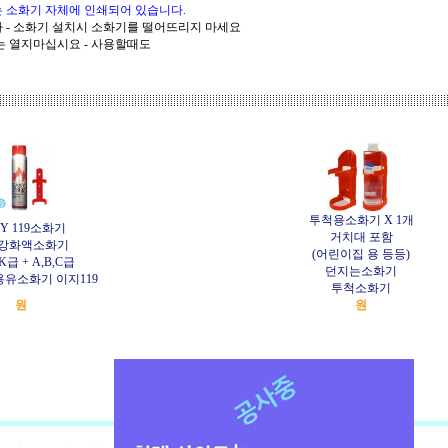
 소화기 자체에 인쇄되어 있습니다.
화기 설치시 소화기를 떨어뜨리지 마세요
지마십시요 - 사용할때도
투척용소화기 X 1개
SY 119소화기
거치대 포함
0g강화액소화기
(어린이집 용 등등)
K급 + A,B,C급
던지는소화기
유소화기 이지119
투척소화기
원
원