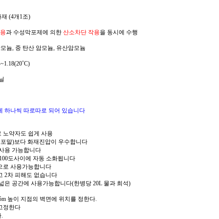
재 (4개1조)
용
과 수성막포제에 의한
산소차단 작용
을 동시에 수행
 암모늄, 중 탄산 암모늄, 유산암모늄
4~1.18(20˚C)
닐
에 하나씩 따로따로 되어 있습니다
로 노약자도 쉽게 사용
)보다 화재진압이 우수합니다
 가능합니다
도사이에 자동 소화됩니다
 사용가능합니다
차 피해도 없습니다
에 사용가능합니다(한병당 20L 물과 희석)
.5m 높이 지점의 벽면에 위치를 정한다.
 고정한다
.