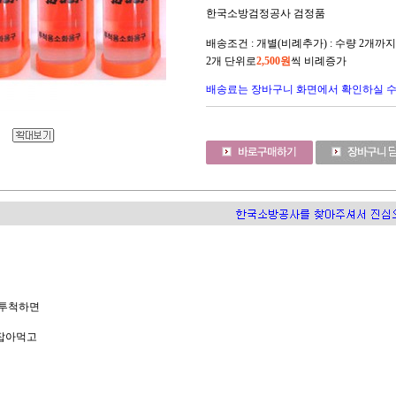
한국소방검정공사 검정품
배송조건 : 개별(비례추가) : 수량 2개까
2개 단위로
2,500원
씩 비례증가
배송료는 장바구니 화면에서 확인하실 
 투척하면
잡아먹고