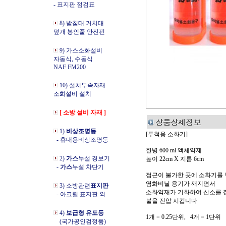
- 표지판 점검표
8) 받침대 거치대
덮개 봉인줄 안전핀
9) 가스소화설비
자동식, 수동식
NAF FM200
10) 설치부속자재
소화설비 설치
[ 소방 설비 자재 ]
1)
비상조명등
[투척용 소화기]
- 휴대용비상조명등
한병 600 ml 액체약제
2)
가스
누설 경보기
높이 22cm X 지름 6cm
-
가스
누설 차단기
접근이 불가한 곳에 소화기를
염화비닐 용기가 깨지면서
3) 소방관련
표지판
소화약재가 기화하여 산소를 
- 아크릴 표지판 외
불을 진압 시킵니다
4)
보급형 유도등
1개 = 0.25단위, 4개 = 1단위
(국가공인검정품)