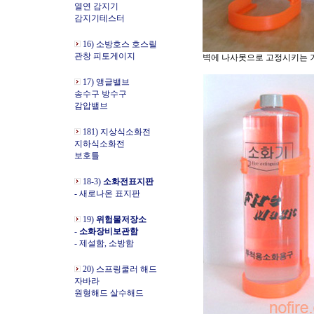
열연 감지기
감지기테스터
16) 소방호스 호스릴
관창 피토게이지
벽에 나사못으로 고정시키는
17) 앵글밸브
송수구 방수구
감압밸브
181) 지상식소화전
지하식소화전
보호틀
18-3)
소화전표지판
- 새로나온 표지판
19)
위험물저장소
-
소화장비보관함
- 제설함, 소방함
20) 스프링쿨러 해드
자바라
원형해드 살수해드