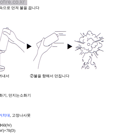
속으로 던져 불을 끕니다
 꺼내서 ②불을 향해서 던집니다
화기, 던지는소화기
거치대
, 고정나사못
Φ60(W)
)×70(D)