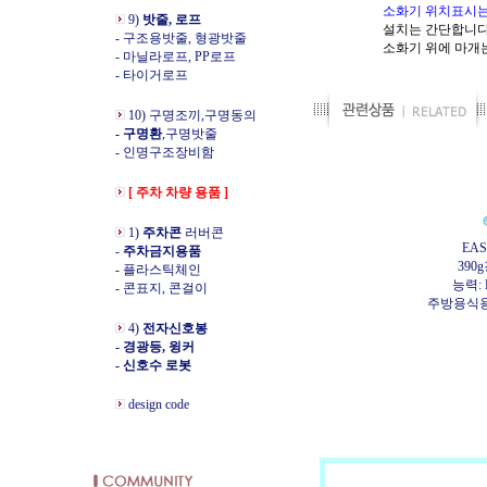
소화기 위치표시는
9)
밧줄, 로프
설치는 간단합니다 - 소
- 구조용밧줄, 형광밧줄
소화기 위에 마개는 열
- 마닐라로프, PP로프
- 타이거로프
10) 구명조끼,구명동의
- 구명환
,구명밧줄
- 인명구조장비함
[ 주차 차량 용품 ]
1)
주차콘
러버콘
EA
-
주차금지용품
39
- 플라스틱체인
능력: 
- 콘표지, 콘걸이
주방용식용
4)
전자신호봉
- 경광등, 윙커
- 신호수 로봇
design code