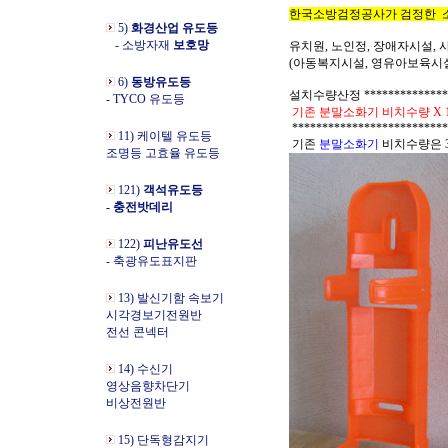
한국소방검정공사가 검정한 소화
5)
화경산업 유도등
- 소방자재
보호망
유치원, 노인정, 장애자시설,
(아동복지시설, 영유아보육시설
6)
동방유도등
설치수량산정 ****************
- TYCO 유도등
기존 분말소화기 비치수량 X 1/
**************************
11) 케이텔 유도등
기존
분말
소화기
비치수량은 
조명등 고효율 유도등
121)
객석유도등
- 충전밧데리
122)
피난유도선
- 축광유도표지판
13) 발신기함 속보기
시각경보기전원반
전선 콘넥터
14) 수신기
영상음향차단기
비상전원반
15) 단독형감지기