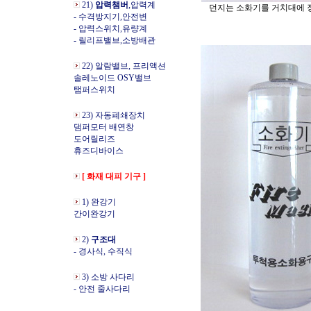
21)
압력챔버
,압력계
던지는 소화기를 거치대에 
- 수격방지기,안전변
- 압력스위치,유량계
- 릴리프밸브,소방배관
22) 알람밸브, 프리액션
솔레노이드 OSY밸브
탬퍼스위치
23) 자동폐쇄장치
댐퍼모터 배연창
도어릴리즈
휴즈디바이스
[ 화재 대피 기구 ]
1) 완강기
간이완강기
2)
구조대
- 경사식, 수직식
3) 소방 사다리
- 안전 줄사다리