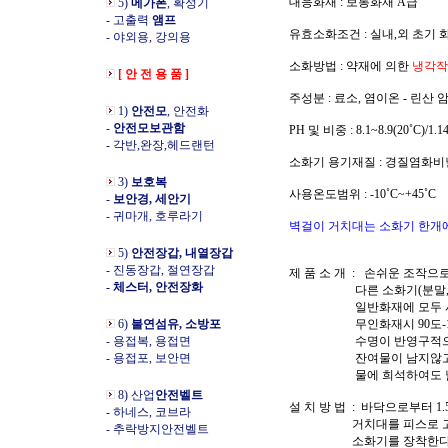
대응화재 : 보통화재 A급
5)
메가폰
, 확성기
- 고출력
앰프
유효소화조건 : 실내,외 초기 화
- 야외용, 강의용
소화방법 : 약재에 의한
냉각작
[ 안 전 용 품 ]
주성분 : 료소, 염이온 - 린산
1)
안전모
, 안전화
-
안전모보관함
PH 및 비중 : 8.1~8.9(20˚C)/1.1
- 각반,완장,헤드랜턴
소화기 용기재질 : 경질염화비
3)
보호복
사용온도범위 : -10˚C~+45˚C
-
보안경, 세안기
- 귀마개, 호루라기
벽걸이 거치대는 소화기 한개
5)
안전장갑, 내열장갑
- 진동장갑, 절연장갑
제 품 소 개 : 손쉬운 조작으
- 체스터, 안전장화
다른 소화기(분말,포말
일반화재에 모두 사용
6)
불연섬유, 소방포
무인화재시 90도-100
- 용접복, 용접면
수명이 반영구적으로
- 용접포, 보안면
잔여물이 남지않고 2
물에 희석하여도 넓은 공간
8) 산업
안전벨트
설 치 방 법 : 바닥으로부터 1
- 하네스, 코브라
거치대를 피스로
- 추락방지안전벨트
소화기를 장착한다