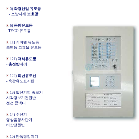
5)
화경산업 유도등
- 소방자재
보호망
6)
동방유도등
- TYCO 유도등
11) 케이텔 유도등
조명등 고효율 유도등
121)
객석유도등
- 충전밧데리
122)
피난유도선
- 축광유도표지판
13) 발신기함 속보기
시각경보기전원반
전선 콘넥터
14) 수신기
영상음향차단기
비상전원반
15) 단독형감지기