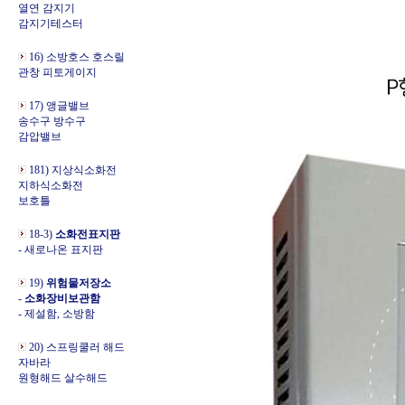
열연 감지기
감지기테스터
16) 소방호스 호스릴
관창 피토게이지
17) 앵글밸브
송수구 방수구
감압밸브
181) 지상식소화전
지하식소화전
보호틀
18-3)
소화전표지판
- 새로나온 표지판
19)
위험물저장소
-
소화장비보관함
- 제설함, 소방함
20) 스프링쿨러 해드
자바라
원형해드 살수해드