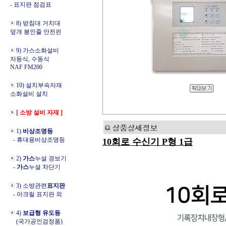
- 표지판 점검표
8) 받침대 거치대
덮개 봉인줄 안전핀
9) 가스소화설비
자동식, 수동식
NAF FM200
10) 설치부속자재
소화설비 설치
[ 소방 설비 자재 ]
1)
비상조명등
- 휴대용비상조명등
10회로 수신기 P형 1급
2)
가스
누설 경보기
-
가스
누설 차단기
3) 소방관련
표지판
- 아크릴 표지판 외
4)
보급형 유도등
(국가공인검정품)