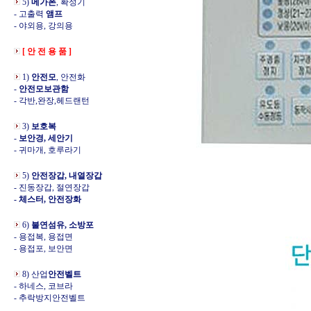
5)
메가폰
, 확성기
- 고출력
앰프
- 야외용, 강의용
[ 안 전 용 품 ]
1)
안전모
, 안전화
-
안전모보관함
- 각반,완장,헤드랜턴
3)
보호복
-
보안경, 세안기
- 귀마개, 호루라기
5)
안전장갑, 내열장갑
- 진동장갑, 절연장갑
- 체스터, 안전장화
6)
불연섬유, 소방포
- 용접복, 용접면
- 용접포, 보안면
8) 산업
안전벨트
- 하네스, 코브라
- 추락방지안전벨트