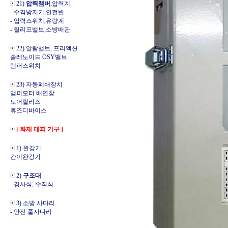
21)
압력챔버
,압력계
- 수격방지기,안전변
- 압력스위치,유량계
- 릴리프밸브,소방배관
22) 알람밸브, 프리액션
솔레노이드 OSY밸브
탬퍼스위치
23) 자동폐쇄장치
댐퍼모터 배연창
도어릴리즈
휴즈디바이스
[ 화재 대피 기구 ]
1) 완강기
간이완강기
2)
구조대
- 경사식, 수직식
3) 소방 사다리
- 안전 줄사다리