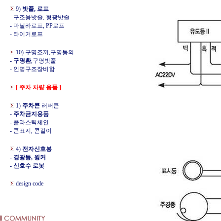
9)
밧줄, 로프
- 구조용밧줄, 형광밧줄
- 마닐라로프, PP로프
- 타이거로프
10) 구명조끼,구명동의
- 구명환
,구명밧줄
- 인명구조장비함
[ 주차 차량 용품 ]
1)
주차콘
러버콘
-
주차금지용품
- 플라스틱체인
- 콘표지, 콘걸이
4)
전자신호봉
- 경광등, 윙커
- 신호수 로봇
design code