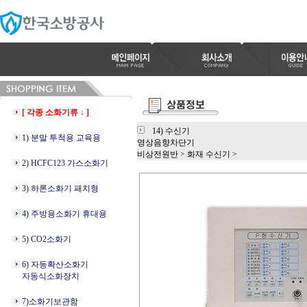
[ 각종 소화기류 ↓ ]
14) 수신기
1) 분말 투척용 교육용
영상음향차단기
비상전원반
>
화재 수신기
>
2) HCFC123 가스소화기
3) 하론소화기 패치형
4) 주방용소화기 휴대용
5) CO2소화기
6) 자동확산소화기
자동식소화장치
7)소화기보관함