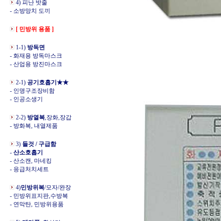
4) 피난 밧줄
- 소방망치 도끼
[ 민방위 용품 ]
1-1)
방독면
- 화재용 방독마스크
- 산업용 방진마스크
2-1)
공기호흡기★★
- 인명구조장비함
- 인공소생기
2-2)
방열복
,장화,장갑
- 방화복, 내열제품
3)
들것 / 구급함
-
산소호흡기
- 산소캔, 마네킹
- 응급처치세트
4)
민방위복
/모자/완장
- 민방위표지판,수방복
- 연막탄, 민방위용품