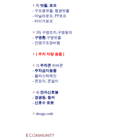
9)
밧줄, 로프
- 구조용밧줄, 형광밧줄
- 마닐라로프, PP로프
- 타이거로프
10) 구명조끼,구명동의
- 구명환
,구명밧줄
- 인명구조장비함
[ 주차 차량 용품 ]
1)
주차콘
러버콘
-
주차금지용품
- 플라스틱체인
- 콘표지, 콘걸이
4)
전자신호봉
- 경광등, 윙커
- 신호수 로봇
design code