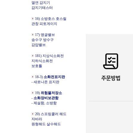
열연 감지기
감지기테스터
16) 소방호스 호스릴
관창 피토게이지
17) 앵글밸브
송수구 방수구
감압밸브
181) 지상식소화전
지하식소화전
보호틀
18-3)
소화전표지판
- 새로나온 표지판
19)
위험물저장소
-
소화장비보관함
- 제설함, 소방함
20) 스프링쿨러 해드
자바라
원형해드 살수해드