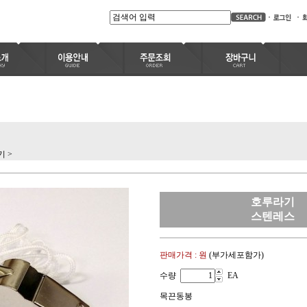
기
>
호루라기
스텐레스
판매가격 :
원
(부가세포함가)
수량
EA
목끈동봉