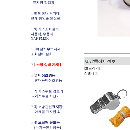
- 표지판 점검표
8) 받침대 거치대
덮개 봉인줄 안전핀
9) 가스소화설비
자동식, 수동식
NAF FM200
10) 설치부속자재
소화설비 설치
[ 소방 설비 자재 ]
[호르라기]
스텐레스
1)
비상조명등
- 휴대용비상조명등
2)
가스
누설 경보기
-
가스
누설 차단기
3) 소방관련
표지판
- 아크릴 표지판 외
4)
보급형 유도등
(국가공인검정품)