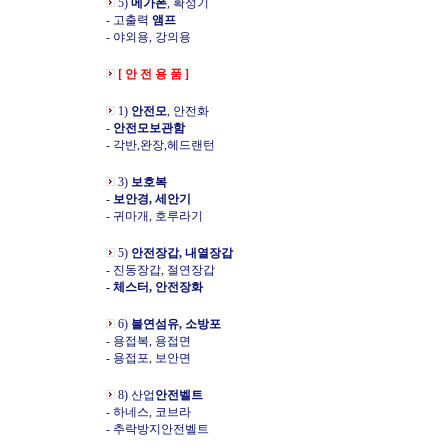
5)
메가폰
, 확성기
- 고출력
앰프
- 야외용, 강의용
[ 안 전 용 품 ]
1)
안전모
, 안전화
-
안전모보관함
- 각반,완장,헤드랜턴
3)
보호복
-
보안경, 세안기
- 귀마개, 호루라기
5)
안전장갑, 내열장갑
- 진동장갑, 절연장갑
- 체스터, 안전장화
6)
불연섬유, 소방포
- 용접복, 용접면
- 용접포, 보안면
8) 산업
안전벨트
- 하네스, 코브라
- 추락방지안전벨트