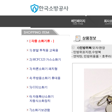
[ 각종 소화기류 ↓ ]
4)
민방위복
/모자/완장
1) 분말 투척용 교육용
- 민방위표지판,수방복
- 연막탄, 민방위용품
>
호루라
2) HCFC123 가스소화기
3) 하론소화기 패치형
4) 주방용소화기 휴대용
5) CO2소화기
6) 자동확산소화기
자동식소화장치
7)소화기보관함