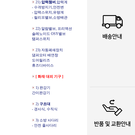
21)
압력챔버
,압력계
- 수격방지기,안전변
- 압력스위치,유량계
- 릴리프밸브,소방배관
22) 알람밸브, 프리액션
솔레노이드 OSY밸브
탬퍼스위치
23) 자동폐쇄장치
댐퍼모터 배연창
도어릴리즈
휴즈디바이스
[ 화재 대피 기구 ]
1) 완강기
간이완강기
2)
구조대
- 경사식, 수직식
3) 소방 사다리
- 안전 줄사다리