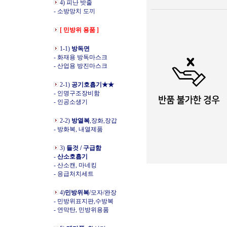
4) 피난 밧줄
- 소방망치 도끼
[ 민방위 용품 ]
1-1)
방독면
- 화재용 방독마스크
- 산업용 방진마스크
2-1)
공기호흡기★★
- 인명구조장비함
- 인공소생기
2-2)
방열복
,장화,장갑
- 방화복, 내열제품
3)
들것 / 구급함
-
산소호흡기
- 산소캔, 마네킹
- 응급처치세트
4)
민방위복
/모자/완장
- 민방위표지판,수방복
- 연막탄, 민방위용품