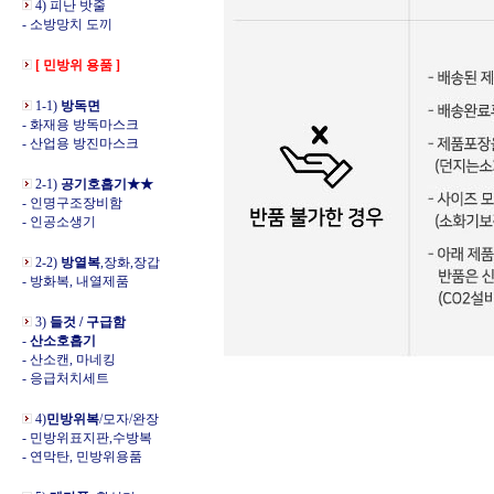
4) 피난 밧줄
- 소방망치 도끼
[ 민방위 용품 ]
1-1)
방독면
- 화재용 방독마스크
- 산업용 방진마스크
2-1)
공기호흡기★★
- 인명구조장비함
- 인공소생기
2-2)
방열복
,장화,장갑
- 방화복, 내열제품
3)
들것 / 구급함
-
산소호흡기
- 산소캔, 마네킹
- 응급처치세트
4)
민방위복
/모자/완장
- 민방위표지판,수방복
- 연막탄, 민방위용품