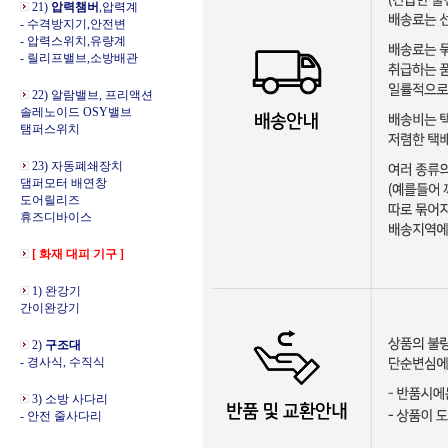
21)
압력챔버
,압력계
- 수격방지기,안전변
- 압력스위치,유량계
- 릴리프밸브,소방배관
22) 알람밸브, 프리액션
솔레노이드 OSY밸브
탬퍼스위치
23) 자동폐쇄장치
댐퍼모터 배연창
도어릴리즈
휴즈디바이스
[ 화재 대피 기구 ]
1) 완강기
간이완강기
2)
구조대
- 경사식, 수직식
3) 소방 사다리
- 안전 줄사다리