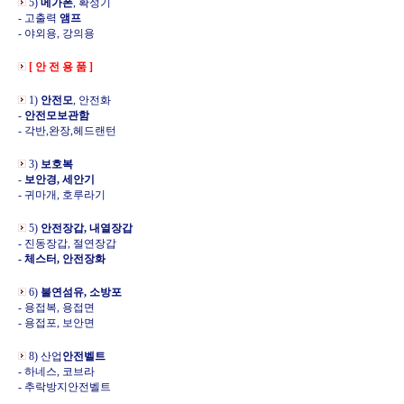
5)
메가폰
, 확성기
- 고출력
앰프
- 야외용, 강의용
[ 안 전 용 품 ]
1)
안전모
, 안전화
-
안전모보관함
- 각반,완장,헤드랜턴
3)
보호복
-
보안경, 세안기
- 귀마개, 호루라기
5)
안전장갑, 내열장갑
- 진동장갑, 절연장갑
- 체스터, 안전장화
6)
불연섬유, 소방포
- 용접복, 용접면
- 용접포, 보안면
8) 산업
안전벨트
- 하네스, 코브라
- 추락방지안전벨트