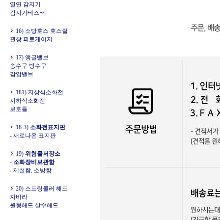
열연 감지기
감지기테스터
16) 소방호스 호스릴
관창 피토게이지
17) 앵글밸브
송수구 방수구
감압밸브
181) 지상식소화전
지하식소화전
보호틀
18-3)
소화전표지판
- 새로나온 표지판
19)
위험물저장소
-
소화장비보관함
- 제설함, 소방함
20) 스프링쿨러 해드
자바라
원형해드 살수해드