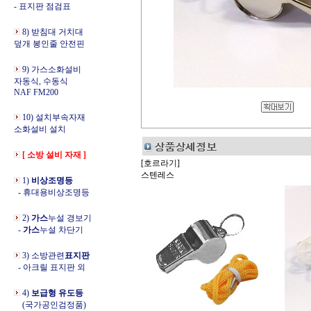
- 표지판 점검표
8) 받침대 거치대
덮개 봉인줄 안전핀
9) 가스소화설비
자동식, 수동식
NAF FM200
10) 설치부속자재
소화설비 설치
[ 소방 설비 자재 ]
[호르라기]
스텐레스
1)
비상조명등
- 휴대용비상조명등
2)
가스
누설 경보기
-
가스
누설 차단기
3) 소방관련
표지판
- 아크릴 표지판 외
4)
보급형 유도등
(국가공인검정품)