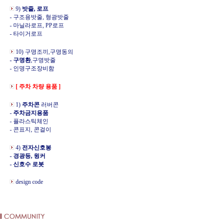
9)
밧줄, 로프
- 구조용밧줄, 형광밧줄
- 마닐라로프, PP로프
- 타이거로프
10) 구명조끼,구명동의
- 구명환
,구명밧줄
- 인명구조장비함
[ 주차 차량 용품 ]
1)
주차콘
러버콘
-
주차금지용품
- 플라스틱체인
- 콘표지, 콘걸이
4)
전자신호봉
- 경광등, 윙커
- 신호수 로봇
design code