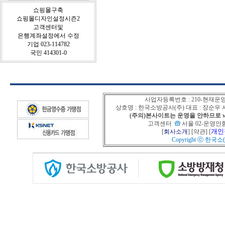
쇼핑몰구축
쇼핑몰디자인설정시즌2
고객센터및
은행계좌설정에서 수정
기업 023-114782
국민 414301-0
사업자등록번호 : 210-현재운
상호명 : 한국소방공사(주) 대표 : 장순
(주의)본사이트는 운영을 안하므로 www
고객센터
서울 02-운영안함
개인
[
회사소개
] [
약관
] [
Copyright ⓒ
한국소