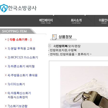
[ 각종 소화기류 ↓ ]
4)
민방위복
/모자/완장
1) 분말 투척용 교육용
- 민방위표지판,수방복
- 연막탄, 민방위용품
>
호루라기
>
2) HCFC123 가스소화기
3) 하론소화기 패치형
4) 주방용소화기 휴대용
5) CO2소화기
6) 자동확산소화기
자동식소화장치
7)소화기보관함