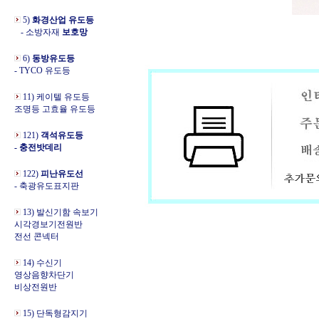
5)
화경산업 유도등
- 소방자재
보호망
6)
동방유도등
- TYCO 유도등
11) 케이텔 유도등
조명등 고효율 유도등
121)
객석유도등
- 충전밧데리
122)
피난유도선
- 축광유도표지판
13) 발신기함 속보기
시각경보기전원반
전선 콘넥터
14) 수신기
영상음향차단기
비상전원반
15) 단독형감지기